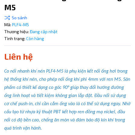
M5
Điều kiện:
Copy mã và nhập mã ở trang
THANH TOÁN
bạn nhé!
Mã:
PLF4-M5
Thương hiệu:
Đang cập nhật
Tình trạng:
Còn hàng
Liên hệ
Co nối nhanh khí nén PLF4-M5 là phụ kiện kết nối ống hơi trong
hệ thống khí nén, cho phép nối ống khí phi 4mm với ren M5. Sản
phẩm có thiết kế dạng co góc 90° giúp thay đổi hướng đường
ống linh hoạt và tiết kiệm không gian lắp đặt. Đầu nối sử dụng
cơ chế push-in, chỉ cần cắm ống vào là có thể sử dụng ngay. Nhờ
cấu tạo từ nhựa kỹ thuật PBT kết hợp ren đồng mạ nickel, đầu
nối có độ bền cao, chống ăn mòn và đảm bảo độ kín khí trong
quá trình vận hành.