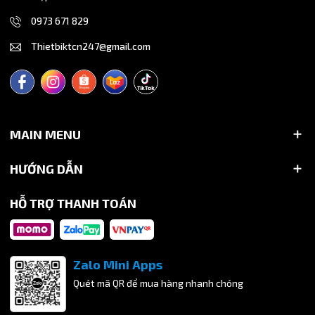
0973 671 829
Thietbiktcn247@gmail.com
MAIN MENU
HƯỚNG DẪN
HỖ TRỢ THANH TOÁN
Zalo Mini Apps
Quét mã QR để mua hàng nhanh chóng