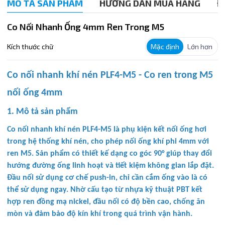
MÔ TẢ SẢN PHẨM
HƯỚNG DẪN MUA HÀNG
Đ
Co Nối Nhanh Ống 4mm Ren Trong M5
Kích thước chữ
Mặc định
Lớn hơn
Co nối nhanh khí nén PLF4-M5 - Co ren trong M5
nối ống 4mm
1. Mô tả sản phẩm
Co nối nhanh khí nén PLF4-M5 là phụ kiện kết nối ống hơi
trong hệ thống khí nén, cho phép nối ống khí phi 4mm với
ren M5. Sản phẩm có thiết kế dạng co góc 90° giúp thay đổi
hướng đường ống linh hoạt và tiết kiệm không gian lắp đặt.
Đầu nối sử dụng cơ chế push-in, chỉ cần cắm ống vào là có
thể sử dụng ngay. Nhờ cấu tạo từ nhựa kỹ thuật PBT kết
hợp ren đồng mạ nickel, đầu nối có độ bền cao, chống ăn
mòn và đảm bảo độ kín khí trong quá trình vận hành.