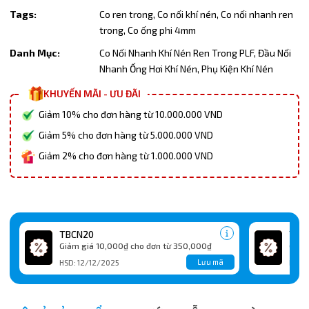
Tags:
Co ren trong,
Co nối khí nén,
Co nối nhanh ren
trong,
Co ống phi 4mm
Danh Mục:
Co Nối Nhanh Khí Nén Ren Trong PLF,
Đầu Nối
Nhanh Ống Hơi Khí Nén,
Phụ Kiện Khí Nén
KHUYẾN MÃI - ƯU ĐÃI
Giảm 10% cho đơn hàng từ 10.000.000 VND
Giảm 5% cho đơn hàng từ 5.000.000 VND
Giảm 2% cho đơn hàng từ 1.000.000 VND
TBCN20
TBC
Giảm giá 10,000₫ cho đơn từ 350,000₫
Giảm
Lưu mã
HSD: 12/12/2025
HSD: