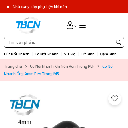
Nhà cung cấp phụ kiện khí nén
Cút Nối Nhanh
|
Co Nối Nhanh
|
Vú Mỡ
|
Hít Kính
|
Đệm Kính
Trang chủ
Co Nối Nhanh Khí Nén Ren Trong PLF
Co Nối
Nhanh Ống 4mm Ren Trong M5