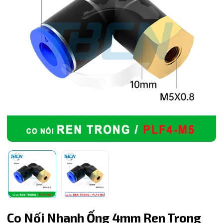
Mã giảm giá:
Ngày hết hạn:
Co Nối Nhanh Ống 4mm Ren Trong