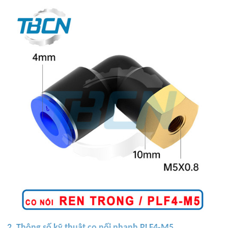
2. Thông số kỹ thuật co nối nhanh PLF4-M5