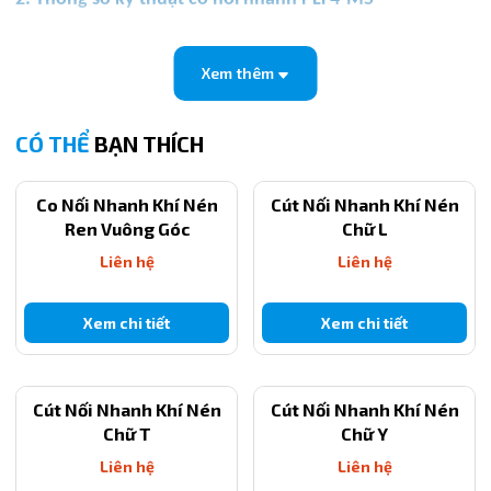
Thông số
Giá trị
Mã sản phẩm
Xem thêm
PLF4-M5
Đường kính ống
4mm
Chuẩn ren
M5
CÓ THỂ
BẠN THÍCH
Góc nối
90°
Co Nối Nhanh Khí Nén
Cút Nối Nhanh Khí Nén
Vật liệu
PBT + đồng mạ nickel
Ren Vuông Góc
Chữ L
Áp suất làm việc
0 - 1.0 MPa
Liên hệ
Liên hệ
Xem chi tiết
Xem chi tiết
Cút Nối Nhanh Khí Nén
Cút Nối Nhanh Khí Nén
Chữ T
Chữ Y
Liên hệ
Liên hệ