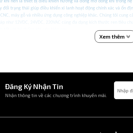
ừ khí nén là thiết bị điều khiển hướng và đóng mở dòng khí trong hệ 
y đổi trạng thái giúp điều khiển xi lanh hoạt động chính xác và ổn đị
 CNC, máy gỗ và nhiều ứng dụng công nghiệp khác. Chúng tôi cung cấp
áp như 12VDC, 24VDC, 220VAC cùng đa dạng kích thước ren tiêu chuẩ
h tốt với hệ thống khí nén hiện nay.
Xem thêm
Đăng Ký Nhận Tin
Nhận thông tin về các chương trình khuyến mãi.