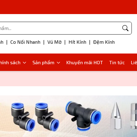
Phụ kiện bơm mỡ
nh
|
Co Nối Nhanh
|
Vú Mỡ
|
Hít Kính
|
Đệm Kính
hính sách
Sản phẩm
Khuyến mãi HOT
Tin tức
Li