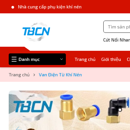
Nhà cung cấp phụ kiện khí nén
Cút Nối Nha
Danh mục
Trang chủ
Giới thiệu
C
Trang chủ
Van Điện Từ Khí Nén