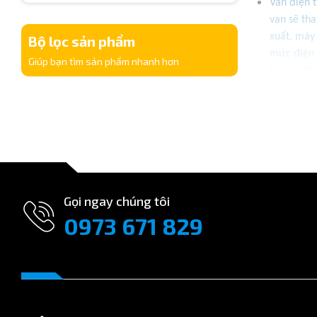
Van điện t
van sẽ tha
xuất, máy
Bộ lọc sản phẩm
mức điện 
Giúp bạn tìm sản phẩm nhanh hơn
tương thíc
Gọi ngay chúng tôi
0973 671 829