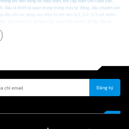
thống khí nén bằng tín hiệu điện. Khi cấp điện cho cuộn coil,
nh. Đây là thiết bị quan trọng trong máy tự động, dây chuyền sản
 đầy đủ các dòng van điện từ khí nén 3/2, 5/2, 5/3 với nhiều
n. Sản phẩm có độ bền cao, phản hồi nhanh, dễ lắp đặt và
Đăng ký