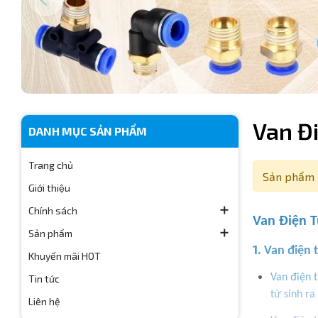
Van Đ
DANH MỤC SẢN PHẨM
Trang chủ
Sản phẩm 
Giới thiệu
Chính sách
Van Điện T
Sản phẩm
1.
Van điện t
Khuyến mãi HOT
Van điện t
Tin tức
từ sinh ra
Liên hệ