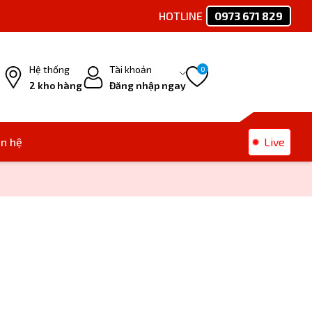
HOTLINE
0973 671 829
Ph
Hệ thống
Tài khoản
0
2 kho hàng
Đăng nhập ngay
ên hệ
Live