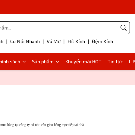
Phụ kiện bơm mỡ
nh
|
Co Nối Nhanh
|
Vú Mỡ
|
Hít Kính
|
Đệm Kính
hính sách
Sản phẩm
Khuyến mãi HOT
Tin tức
Li
ua hàng tại công ty có nhu cầu giao hàng trực tiếp tại nhà.