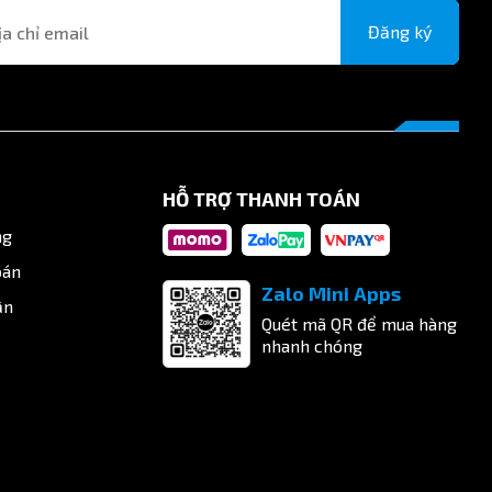
Đăng ký
HỖ TRỢ THANH TOÁN
ng
oán
Zalo Mini Apps
ận
Quét mã QR để mua hàng
nhanh chóng