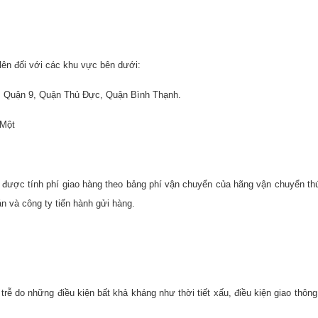
lên đối với các khu vực bên dưới:
3, Quận 9, Quận Thủ Đực, Quận Bình Thạnh.
 Một
ẽ được tính phí giao hàng theo bảng phí vận chuyển của hãng vận chuyển th
n và công ty tiến hành gửi hàng.
ễ do những điều kiện bất khả kháng như thời tiết xấu, điều kiện giao thông 