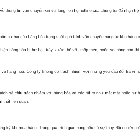
 thông tin vận chuyển xin vui lòng liên hệ hotline của chúng tôi để nhận trợ
hoặc hư hại của hàng hóa trong suốt quá trình vận chuyển hàng từ kho hàng 
 hiện hàng hóa bị hư hại, trầy xước, bể vỡ, mốp méo, hoặc sai hàng hóa thì
 về hàng hóa. Công ty không có trách nhiệm với những yêu cầu đổi trả vì
hách sẽ chịu trách nhiệm với hàng hóa và các rủi ro như mất mát hoặc hư 
 thất liên quan.
g ký khi mua hàng. Trong quá trình giao hàng nếu có sự thay đổi người nhậ