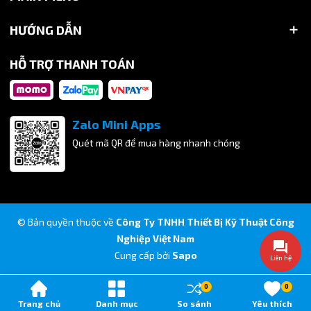
HƯỚNG DẪN
HỖ TRỢ THANH TOÁN
2. Cấu tạo của co nối nhanh khí nén PLF
Một đầu nối PLF tiêu chuẩn thường gồm các bộ phận sau:
Thân nhựa kỹ thuật PBT:
Thân đầu nối được làm từ nhựa
Zalo Mini Apps
PBT chịu lực, có khả năng chống va đập, chịu nhiệt và hoạt
Quét mã QR để mua hàng nhanh chóng
động ổn định trong môi trường công nghiệp.
Ren đồng mạ nickel:
Phần ren được gia công từ đồng mạ
nickel, giúp tăng độ bền, chống oxy hóa và đảm bảo kết nối
chắc chắn với thiết bị.
© Bản quyền thuộc về
Công Ty TNHH Thiết Bị Kỹ Thuật Công
Ngàm giữ ống bằng thép không gỉ:
Ngàm inox giúp kẹp chặt
Nghiệp Việt Nam
ống khí nén, tránh tình trạng tuột ống khi hệ thống hoạt
Cung cấp bởi
Sapo
Liên hệ
động ở áp suất cao.
0
0
Gioăng kín khí:
Gioăng cao su giúp ngăn rò rỉ khí, đảm bảo
Trang chủ
Danh mục
So sánh
Yêu thích
hệ thống khí nén hoạt động hiệu quả và ổn định.