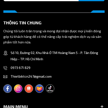
Nhờ thiết kế này, đầu nối cho phép đổi hướng đường ống
khí nén 90°, giúp bố trí đường ống gọn gàng và tối ưu không
gian lắp đặt trong máy móc.
THÔNG TIN CHUNG
Chúng tôi luôn trân trọng và mong đợi nhận được mọi ý kiến đóng
góp từ khách hàng để có thể nâng cấp trải nghiệm dịch vụ và sản
phẩm tốt hơn nữa.
Số 10, Đường 02, Khu Nhà Ở TM Hoàng Nam 5 - P. Tân Đông
Hiệp - TP. Hồ Chí Minh
0973 671 829
Thietbiktcn247@gmail.com
MAIN MENU