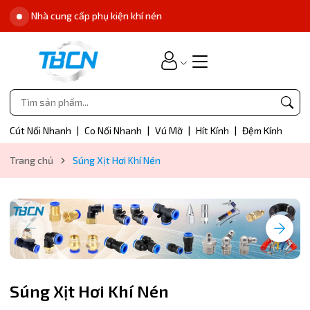
Nhà cung cấp phụ kiện khí nén
Cút Nối Nhanh
|
Co Nối Nhanh
|
Vú Mỡ
|
Hít Kính
|
Đệm Kính
Trang chủ
Súng Xịt Hơi Khí Nén
Súng Xịt Hơi Khí Nén