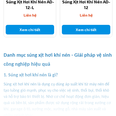
Súng Xịt Hơi Khí Nén AD-
Súng Xịt Hơi Khí Nén AD-
12-L
12
Liên hệ
Liên hệ
Xem chi tiết
Xem chi tiết
Danh mục súng xịt hơi khí nén - Giải pháp vệ sinh
công nghiệp hiệu quả
1. Súng xịt hơi khí nén là gì?
Súng xịt hơi khí nén là dụng cụ dùng áp suất khí từ máy nén để
tạo luồng gió mạnh, phục vụ cho việc vệ sinh, thổi bụi, thổi khô
và hỗ trợ bảo trì thiết bị. Nhờ cơ chế hoạt động đơn giản, hiệu
quả và bền bỉ, sản phẩm được sử dụng rộng rãi trong xưởng cơ
khí, garage ô tô, xưởng mộc, xưởng gỗ, nhà máy sản xuất và
nhiều ngành khác.