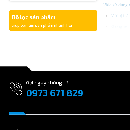
Việc sử dụng 
Bộ lọc sản phẩm
Mỡ bị trào
Giúp bạn tìm sản phẩm nhanh hơn
Không kết
Dễ gãy, hỏ
Gọi ngay chúng tôi
0973 671 829