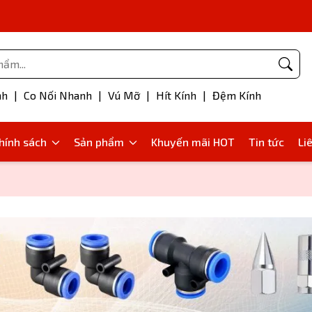
Phụ kiện bơm mỡ
nh
|
Co Nối Nhanh
|
Vú Mỡ
|
Hít Kính
|
Đệm Kính
hính sách
Sản phẩm
Khuyến mãi HOT
Tin tức
Li