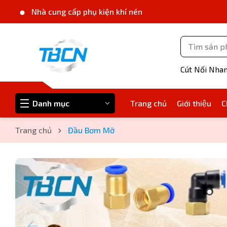
Nhà cung cấp phụ kiện khí nén
Cút Nối Nha
Danh mục
Trang chủ
Giới thiệu
C
Trang chủ
Đầu Bơm Mỡ