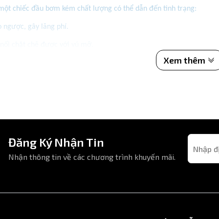
một chiếc đầu bơm kém chất lượng có thể dẫn đến tình trạng:
 ngược, gây lãng phí.
 nối chặt chẽ được với vú mỡ.
Xem thêm
ng ren sau thời gian ngắn sử dụng.
Đăng Ký Nhận Tin
Nhận thông tin về các chương trình khuyến mãi.