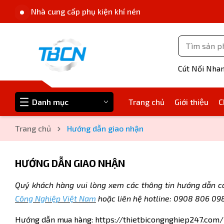
Nhà cung cấp phụ kiện khí nén
Cút Nối Nha
Danh mục
Trang chủ
Giới thiệu
C
Trang chủ
Hướng dẫn giao nhận
HƯỚNG DẪN GIAO NHẬN
Quý khách hàng vui lòng xem các thông tin hướng dẫn c
Công Nghiệp Việt Nam
hoặc liên hệ hotline: 0908 806 09
Hướng dẫn mua hàng:
https://thietbicongnghiep247.co