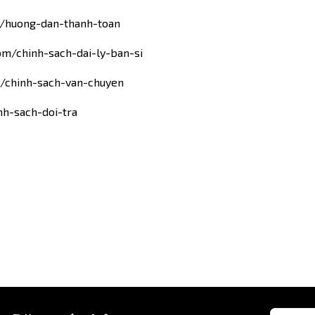
m/huong-dan-thanh-toan
om/chinh-sach-dai-ly-ban-si
m/chinh-sach-van-chuyen
nh-sach-doi-tra