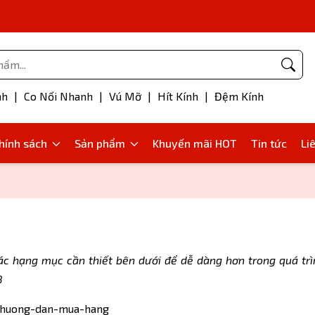
Phụ kiện bơm mỡ
nh
|
Co Nối Nhanh
|
Vú Mỡ
|
Hít Kính
|
Đệm Kính
hính sách
Sản phẩm
Khuyến mãi HOT
Tin tức
Li
ác hạng mục cần thiết bên dưới để dễ dàng hơn trong quá t
8
m/huong-dan-mua-hang