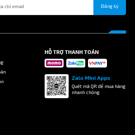
Đăng ký
HỖ TRỢ THANH TOÁN
ng
oán
Zalo Mini Apps
ận
Quét mã QR để mua hàng
nhanh chóng