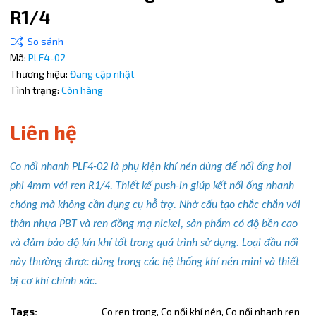
R1/4
Điều kiện:
Copy mã và nhập mã ở trang
THANH TOÁN
bạn nhé!
Mã:
PLF4-02
Thương hiệu:
Đang cập nhật
Tình trạng:
Còn hàng
Liên hệ
Co nối nhanh PLF4-02 là phụ kiện khí nén dùng để nối ống hơi
phi 4mm với ren R1/4. Thiết kế push-in giúp kết nối ống nhanh
chóng mà không cần dụng cụ hỗ trợ. Nhờ cấu tạo chắc chắn với
thân nhựa PBT và ren đồng mạ nickel, sản phẩm có độ bền cao
và đảm bảo độ kín khí tốt trong quá trình sử dụng. Loại đầu nối
này thường được dùng trong các hệ thống khí nén mini và thiết
bị cơ khí chính xác.
Tags:
Co ren trong,
Co nối khí nén,
Co nối nhanh ren