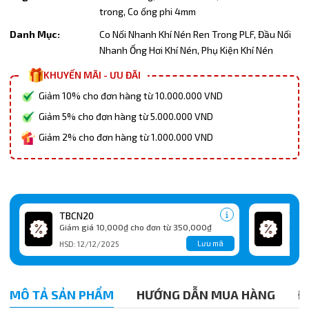
trong,
Co ống phi 4mm
Danh Mục:
Co Nối Nhanh Khí Nén Ren Trong PLF,
Đầu Nối
Nhanh Ống Hơi Khí Nén,
Phụ Kiện Khí Nén
KHUYẾN MÃI - ƯU ĐÃI
Giảm 10% cho đơn hàng từ 10.000.000 VND
Giảm 5% cho đơn hàng từ 5.000.000 VND
Giảm 2% cho đơn hàng từ 1.000.000 VND
TBCN20
TBC
Giảm giá 10,000₫ cho đơn từ 350,000₫
Giảm
Lưu mã
HSD: 12/12/2025
HSD:
MÔ TẢ SẢN PHẨM
HƯỚNG DẪN MUA HÀNG
Đ