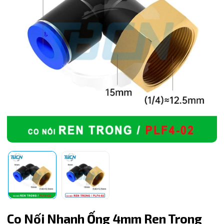
Mã giảm giá:
Ngày hết hạn:
Co Nối Nhanh Ống 4mm Ren Trong