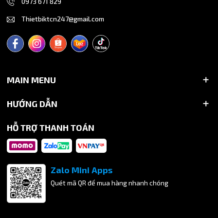
0973 671 829
Thietbiktcn247@gmail.com
MAIN MENU
HƯỚNG DẪN
HỖ TRỢ THANH TOÁN
Zalo Mini Apps
Quét mã QR để mua hàng nhanh chóng