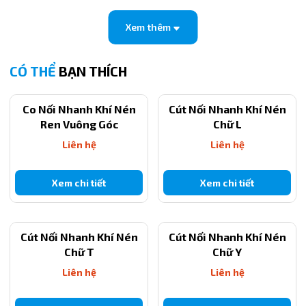
Mã sản phẩm
PLF4-02
Xem thêm
Đường kính ống
4mm
Chuẩn ren
R1/4
CÓ THỂ
BẠN THÍCH
Góc nối
90°
Vật liệu
PBT + đồng mạ nickel
Co Nối Nhanh Khí Nén
Cút Nối Nhanh Khí Nén
Ren Vuông Góc
Chữ L
Liên hệ
Liên hệ
Xem chi tiết
Xem chi tiết
Cút Nối Nhanh Khí Nén
Cút Nối Nhanh Khí Nén
Chữ T
Chữ Y
Liên hệ
Liên hệ