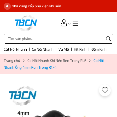
Nhà cung cấp phụ kiện khí nén
Cút Nối Nhanh
|
Co Nối Nhanh
|
Vú Mỡ
|
Hít Kính
|
Đệm Kính
Trang chủ
Co Nối Nhanh Khí Nén Ren Trong PLF
Co Nối
Nhanh Ống 4mm Ren Trong R1/4