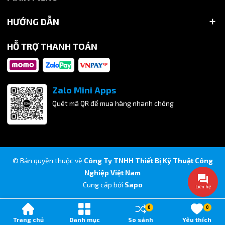
HƯỚNG DẪN
HỖ TRỢ THANH TOÁN
2. Giải pháp chống va đập và bảo vệ bề mặt
Để nội thất luôn bền mới và vận hành êm ái, các loại phụ
kiện silicon và đệm giảm chấn là không thể thiếu:
Zalo Mini Apps
Nút silicon chống va đập: Dùng để dán vào cạnh cửa tủ,
Quét mã QR để mua hàng nhanh chóng
ngăn kéo giúp giảm tiếng ồn khi đóng và bảo vệ lớp sơn bề
mặt không bị trầy xước.
Nút hít mặt kính (Hít đơn/Hít đôi): Giúp cố định mặt kính
chắc chắn trên khung gỗ hoặc kim loại, ngăn ngừa trơn
© Bản quyền thuộc về
Công Ty TNHH Thiết Bị Kỹ Thuật Công
trượt và xê dịch.
Nghiệp Việt Nam
Cung cấp bởi
Sapo
Đệm mặt kính chuyên dụng: Các miếng đệm nhựa trong
Liên hệ
suốt, đệm cao su nhỏ giúp tạo khoảng cách an toàn giữa
0
0
kính và bề mặt đỡ, tránh rạn nứt.
Trang chủ
Danh mục
So sánh
Yêu thích