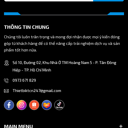
bóng cho tủ bếp và tủ áo.
Núm nắm trang trí: Đa dạng hình dáng từ hình tròn truyền
thống đến các hình khối hình học, mang lại vẻ đẹp độc đáo
cho sản phẩm mộc.
THÔNG TIN CHUNG
Chúng tôi luôn trân trọng và mong đợi nhận được mọi ý kiến đóng
góp từ khách hàng để có thể nâng cấp trải nghiệm dịch vụ và sản
phẩm tốt hơn nữa.
Số 10, Đường 02, Khu Nhà Ở TM Hoàng Nam 5 - P. Tân Đông
Hiệp - TP. Hồ Chí Minh
0973 671 829
Thietbiktcn247@gmail.com
MAIN MENU