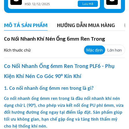
Lưu mã
HSD: 12/12/2025
HSD:
MÔ TẢ SẢN PHẨM
HƯỚNG DẪN MUA HÀNG
Đ
Co Nối Nhanh Khí Nén Ống 6mm Ren Trong
Kích thước chữ
Mặc định
Lớn hơn
Co Nối Nhanh Ống 6mm Ren Trong PLF6 - Phụ
Kiện Khí Nén Co Góc 90° Kín Khí
1. Co nối nhanh ống 6mm ren trong là gì?
Co nối nhanh ống 6mm ren trong là đầu nối nhanh khí nén
dạng chữ L (90°), cho phép vừa kết nối ống PU phi 6mm, vừa
đổi hướng đường ống ngay tại điểm lắp đặt. Sản phẩm giúp
tối ưu không gian, hạn chế gập ống và tăng tính thẩm mỹ
cho hệ thống khí nén.