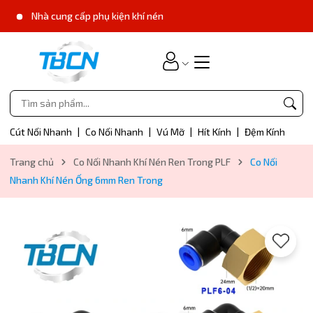
Nhà cung cấp phụ kiện khí nén
Cút Nối Nhanh
|
Co Nối Nhanh
|
Vú Mỡ
|
Hít Kính
|
Đệm Kính
Trang chủ
Co Nối Nhanh Khí Nén Ren Trong PLF
Co Nối
Nhanh Khí Nén Ống 6mm Ren Trong