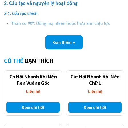
2. Cấu tạo và nguyên lý hoạt động
2.1. Cấu tạo chính
Thân co 90°: Đồng mạ niken hoặc hợp kim chịu lực
Ren trong: Gia công chính xác, dễ siết lắp
Xem thêm
Đầu nhấn ống phi 6: Cơ cấu khóa tự động
Ron cao su O-ring: Chống rò rỉ khí
CÓ THỂ
BẠN THÍCH
2.2. Nguyên lý hoạt động
Cắm ống PU phi 6mm vào đầu nhấn → vòng khóa giữ
Co Nối Nhanh Khí Nén
Cút Nối Nhanh Khí Nén
chặt ống
Ren Vuông Góc
Chữ L
Liên hệ
Liên hệ
Siết phần ren trong vào thiết bị có ren ngoài
Thiết kế co 90° giúp đổi hướng ống, tránh gập và tiết
Xem chi tiết
Xem chi tiết
kiệm không gian
3. Ưu điểm của co nối nhanh ống 6mm ren trong PLF6