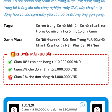
định. Co nối nhanh ống 6mm ren trong được ứng dụng rộng rãi
trong hệ thống khí nén công nghiệp, máy CNC, dây chuyền tự
động hóa và các cụm máy yêu cầu bố trí đường ống gọn gàng.
Tags:
Co ren trong,
Co nối khí nén,
Co nối nhanh ren
trong,
Co nối ống hơi 6mm,
Co ống 6mm
Danh Mục:
Co Nối Nhanh Khí Nén Ren Trong PLF,
Đầu Nối
Nhanh Ống Hơi Khí Nén,
Phụ Kiện Khí Nén
KHUYẾN MÃI - ƯU ĐÃI
Giảm 10% cho đơn hàng từ 10.000.000 VND
Giảm 5% cho đơn hàng từ 5.000.000 VND
Giảm 2% cho đơn hàng từ 1.000.000 VND
TBCN20
TBC
Giảm giá 10,000₫ cho đơn từ 350,000₫
Giảm