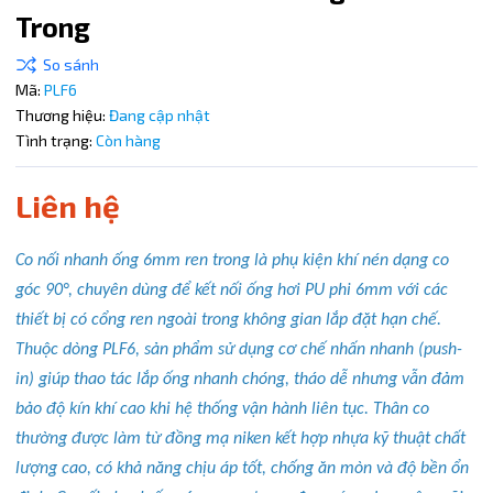
Trong
Điều kiện:
Copy mã và nhập mã ở trang
THANH TOÁN
bạn nhé!
Mã:
PLF6
Thương hiệu:
Đang cập nhật
Tình trạng:
Còn hàng
Liên hệ
Co nối nhanh ống 6mm ren trong là phụ kiện khí nén dạng co
góc 90°, chuyên dùng để kết nối ống hơi PU phi 6mm với các
thiết bị có cổng ren ngoài trong không gian lắp đặt hạn chế.
Thuộc dòng PLF6, sản phẩm sử dụng cơ chế nhấn nhanh (push-
in) giúp thao tác lắp ống nhanh chóng, tháo dễ nhưng vẫn đảm
bảo độ kín khí cao khi hệ thống vận hành liên tục. Thân co
thường được làm từ đồng mạ niken kết hợp nhựa kỹ thuật chất
lượng cao, có khả năng chịu áp tốt, chống ăn mòn và độ bền ổn