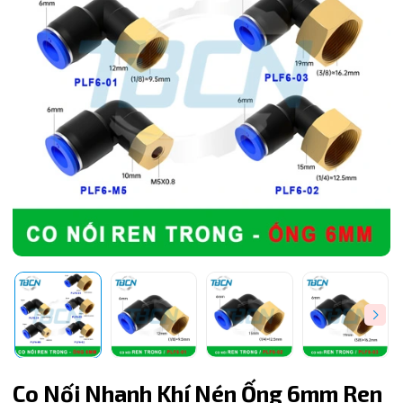
Mã giảm giá:
Co Nối Nhanh Khí Nén Ống 6mm Ren
Ngày hết hạn: