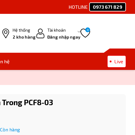
HOTLINE
0973 671 829
Ph
Hệ thống
Tài khoản
0
2 kho hàng
Đăng nhập ngay
ên hệ
Live
n Trong PCF8-03
Còn hàng