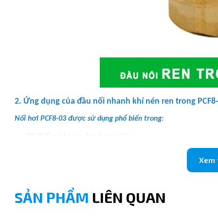
2. Ứng dụng của đầu nối nhanh khí nén ren trong PCF8
Nối hơi PCF8-03 được sử dụng phổ biến trong:
Hệ thống khí nén lưu lượng lớn
Dây chuyền tự động hóa
Xem
Máy móc công nghiệp công suất cao
SẢN PHẨM
LIÊN QUAN
3. Thông số kỹ thuật cút nối hơi ren trong PCF8-03
Thông số