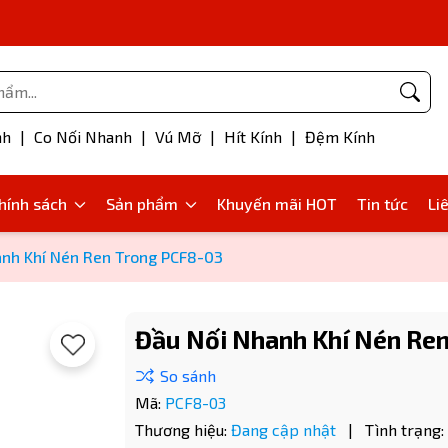
Phụ kiện bơm mỡ
nh
|
Co Nối Nhanh
|
Vú Mỡ
|
Hít Kính
|
Đệm Kính
hính sách
Sản phẩm
Khuyến mãi HOT
Tin tức
Li
nh Khí Nén Ren Trong PCF8-03
Đầu Nối Nhanh Khí Nén Re
Mã:
PCF8-03
Thương hiệu:
Đang cập nhật
|
Tình trạng: