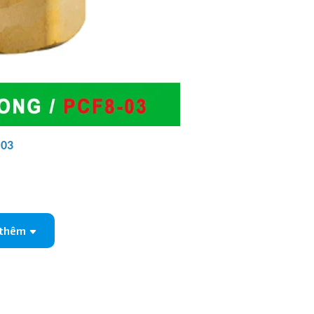
-03
 thêm
Giá trị