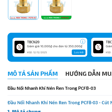
TBCN20
TBC
Giảm giá 10,000₫ cho đơn từ 350,000₫
Giảm
Lưu mã
HSD: 12/12/2025
HSD:
MÔ TẢ SẢN PHẨM
HƯỚNG DẪN MU
Đầu Nối Nhanh Khí Nén Ren Trong PCF8-03
Đầu Nối Nhanh Khí Nén Ren Trong PCF8-03 - Cút N
1. Mô tả chung