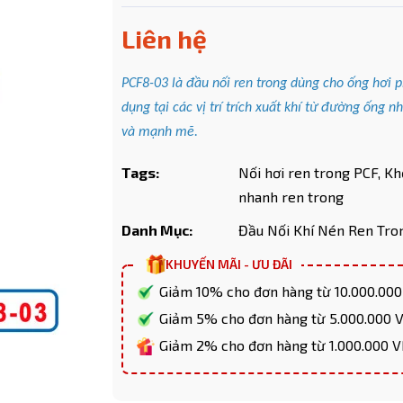
Liên hệ
PCF8-03 là đầu nối ren trong dùng cho ống hơ
Mã giảm giá:
dụng tại các vị trí trích xuất khí từ đường ống 
và mạnh mẽ.
Ngày hết hạn:
Tags:
Nối hơi ren trong PCF,
Kh
Điều kiện:
nhanh ren trong
Copy mã và nhập mã ở trang
THANH TOÁN
bạn nhé!
Danh Mục:
Đầu Nối Khí Nén Ren Tro
KHUYẾN MÃI - ƯU ĐÃI
Giảm 10% cho đơn hàng từ 10.000.00
Giảm 5% cho đơn hàng từ 5.000.000
Giảm 2% cho đơn hàng từ 1.000.000 