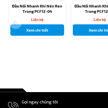
Đầu Nối Nhanh Khí Nén Ren
Đầu Nối Nhanh Kh
Mã sản phẩm
Trong PCF12-04
Trong PCF1
Liên hệ
Đường kính ống
Liên hệ
Xem chi tiết
Kiểu kết nối
Xem chi ti
Kích thước ren
Chuẩn ren
Vật liệu
Áp suất làm việc
Nhiệt độ làm việc
Gọi ngay chúng tôi