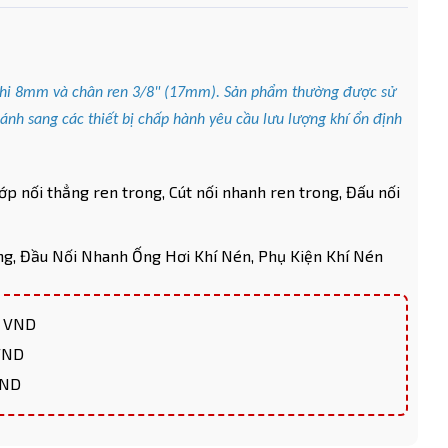
i phi 8mm và chân ren 3/8" (17mm). Sản phẩm thường được sử
nhánh sang các thiết bị chấp hành yêu cầu lưu lượng khí ổn định
ớp nối thẳng ren trong,
Cút nối nhanh ren trong,
Đấu nối
ng,
Đầu Nối Nhanh Ống Hơi Khí Nén,
Phụ Kiện Khí Nén
0 VND
 VND
VND