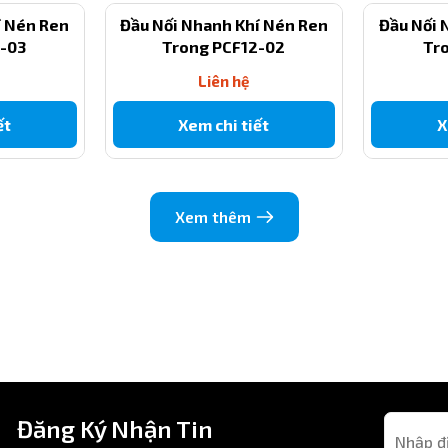
í Nén Ren
Đầu Nối Nhanh Khí Nén Ren
Đầu Nối 
PCF8-03
2-03
Trong PCF12-02
Tr
Phi 8 mm
Liên hệ
ết
Đầu nối nhanh - ren trong
Xem chi tiết
X
3/8 inch ~ 17mm
PT / BSP
Xem thêm
Kim loại mạ + nhựa kỹ thuật
0 - 10 bar
0 - 60°C
Đăng Ký Nhận Tin