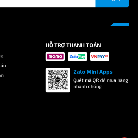
HỖ TRỢ THANH TOÁN
ng
oán
Zalo Mini Apps
ận
Quét mã QR để mua hàng
nhanh chóng