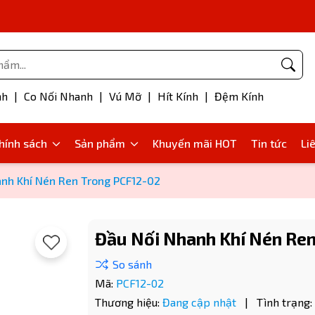
Phụ kiện bơm mỡ
nh
|
Co Nối Nhanh
|
Vú Mỡ
|
Hít Kính
|
Đệm Kính
hính sách
Sản phẩm
Khuyến mãi HOT
Tin tức
Li
nh Khí Nén Ren Trong PCF12-02
Đầu Nối Nhanh Khí Nén Ren
Mã:
PCF12-02
Thương hiệu:
Đang cập nhật
|
Tình trạng: