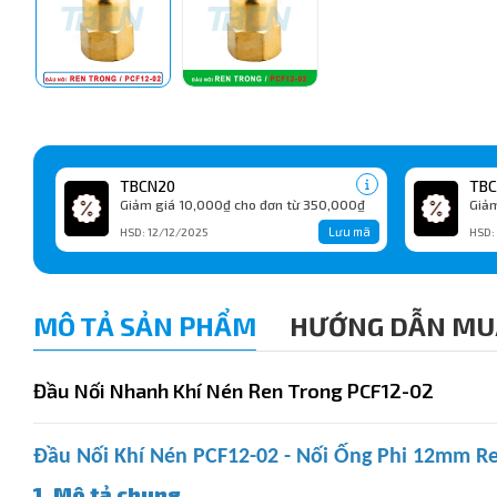
TBCN20
TBC
Giảm giá 10,000₫ cho đơn từ 350,000₫
Giảm
Lưu mã
HSD: 12/12/2025
HSD:
MÔ TẢ SẢN PHẨM
HƯỚNG DẪN MU
Đầu Nối Nhanh Khí Nén Ren Trong PCF12-02
Đầu Nối Khí Nén PCF12-02 - Nối Ống Phi 12mm R
1. Mô tả chung