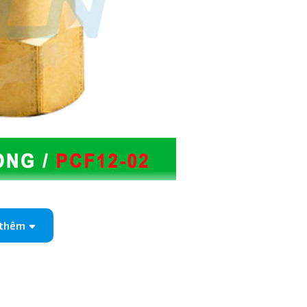
 phi 12 ren trong 13mm
 thêm