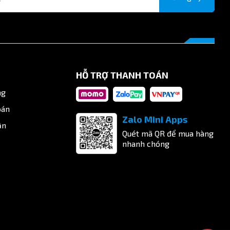
HỖ TRỢ THANH TOÁN
ng
oán
Zalo Mini Apps
ận
Quét mã QR để mua hàng
nhanh chóng