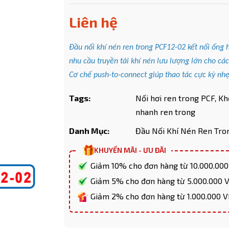
Liên hệ
Đầu nối khí nén ren trong PCF12-02 kết nối ốn
Mã giảm giá:
nhu cầu truyền tải khí nén lưu lượng lớn cho các 
Cơ chế push-to-connect giúp thao tác cực kỳ nh
Ngày hết hạn:
Tags:
Nối hơi ren trong PCF,
Kh
Điều kiện:
nhanh ren trong
Copy mã và nhập mã ở trang
THANH TOÁN
bạn nhé!
Danh Mục:
Đầu Nối Khí Nén Ren Tro
KHUYẾN MÃI - ƯU ĐÃI
Giảm 10% cho đơn hàng từ 10.000.00
Giảm 5% cho đơn hàng từ 5.000.000
Giảm 2% cho đơn hàng từ 1.000.000 