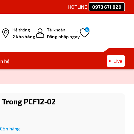
HOTLINE
0973 671 829
Ph
Hệ thống
Tài khoản
0
2 kho hàng
Đăng nhập ngay
ên hệ
Live
 Trong PCF12-02
Còn hàng