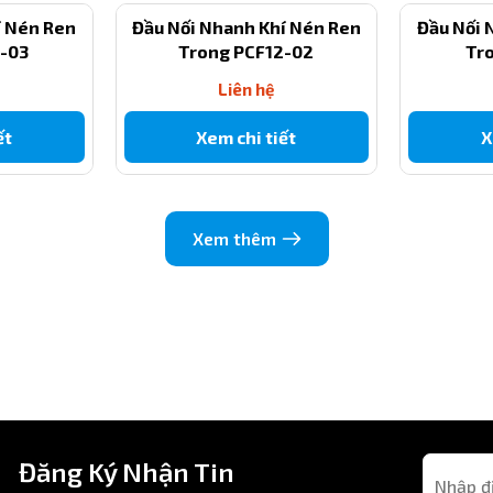
í Nén Ren
Đầu Nối Nhanh Khí Nén Ren
Đầu Nối 
2-03
Trong PCF12-02
Tr
Liên hệ
ết
Xem chi tiết
X
Xem thêm
Giá trị
PCF12-02
Phi 12 mm
Đầu nối nhanh - ren trong
Đăng Ký Nhận Tin
1/4 inch ~ 13mm