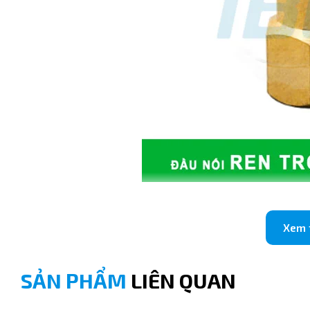
2. Đặt điểm nổi bậc của PCF6-01:
Thiết kế chuẩn xác: Bước ren được gia công tinh xảo, đảm
Xem
Ngàm giữ inox: Bên trong đầu nhựa là hệ thống răng cưa
xuyên của máy móc.
SẢN PHẨM
LIÊN QUAN
Tiết kiệm chi phí: Độ bền sản phẩm cao giúp doanh nghiệp
do rò rỉ.