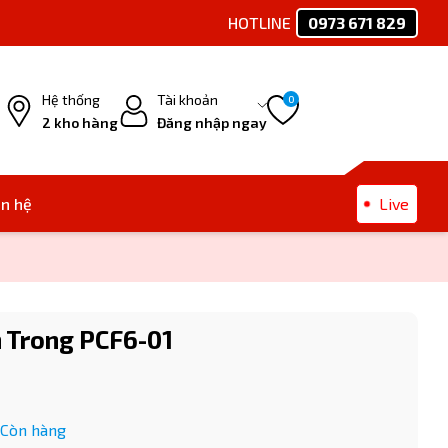
HOTLINE
0973 671 829
Ph
Hệ thống
Tài khoản
0
2 kho hàng
Đăng nhập ngay
ên hệ
Live
 Trong PCF6-01
Còn hàng