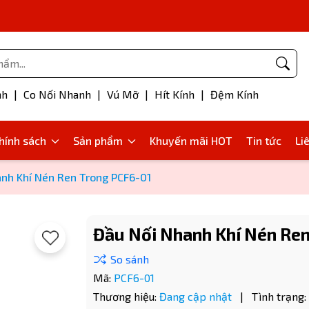
Phụ kiện bơm mỡ
nh
|
Co Nối Nhanh
|
Vú Mỡ
|
Hít Kính
|
Đệm Kính
hính sách
Sản phẩm
Khuyến mãi HOT
Tin tức
Li
nh Khí Nén Ren Trong PCF6-01
Đầu Nối Nhanh Khí Nén Ren
Mã:
PCF6-01
Thương hiệu:
Đang cập nhật
|
Tình trạng: