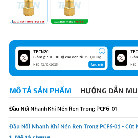
TBCN20
TBC
Giảm giá 10,000₫ cho đơn từ 350,000₫
Giảm
Lưu mã
HSD: 12/12/2025
HSD:
MÔ TẢ SẢN PHẨM
HƯỚNG DẪN MU
Đầu Nối Nhanh Khí Nén Ren Trong PCF6-01
Đầu Nối Nhanh Khí Nén Ren Trong PCF6-01 - Cút N
1. Mô tả chung