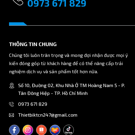
0973 671 829
Không dùng cho môi chất ngoài khí nén
5. Thông số kỹ thuật PCF6-01
Thông số
Mã sản phẩm
THÔNG TIN CHUNG
Đường kính ống
Chúng tôi luôn trân trọng và mong đợi nhận được mọi ý
kiến đóng góp từ khách hàng để có thể nâng cấp trải
Kiểu kết nối
nghiệm dịch vụ và sản phẩm tốt hơn nữa.
Kích thước ren
Số 10, Đường 02, Khu Nhà Ở TM Hoàng Nam 5 - P.
Chuẩn ren
Tân Đông Hiệp - TP. Hồ Chí Minh
0973 671 829
Vật liệu
Thietbiktcn247@gmail.com
Áp suất làm việc
Nhiệt độ làm việc