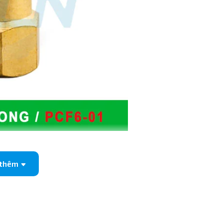
 bảo khi vặn vào thiết bị không bị lệch hay hỏng ren.
 thêm
 inox giúp bám chặt ống hơi, chịu được sự rung lắc thường
 giảm thiểu chi phí thay thế định kỳ và tránh lãng phí khí nén