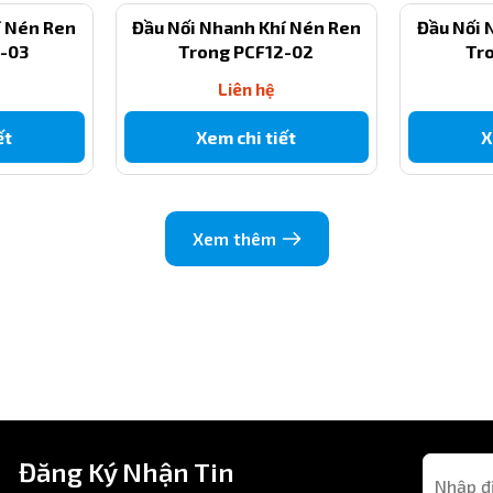
í Nén Ren
Đầu Nối Nhanh Khí Nén Ren
Đầu Nối 
2-03
Trong PCF12-02
Tr
Liên hệ
ết
Xem chi tiết
X
Xem thêm
Đăng Ký Nhận Tin