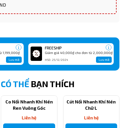
VND
FREESHIP
ừ 1,199,000₫
Giảm giá 40,000₫ cho đơn từ 2,000,000₫
Lưu mã
Lưu mã
HSD: 25/12/2024
CÓ THỂ
BẠN THÍCH
Co Nối Nhanh Khí Nén
Cút Nối Nhanh Khí Nén
Ren Vuông Góc
Chữ L
Liên hệ
Liên hệ