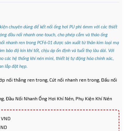
 kiện chuyên dùng để kết nối ống hơi PU phi 6mm với các thiết
 dòng đầu nối nhanh one-touch, cho phép cắm và tháo ống
ối nhanh ren trong PCF6-01 được sản xuất từ thân kim loại mạ
 bảo độ kín khí tốt, chịu áp ổn định và tuổi thọ lâu dài. Với
o các hệ thống khí nén mini, thiết bị tự động hóa chính xác,
n lắp đặt hẹp.
ớp nối thẳng ren trong,
Cút nối nhanh ren trong,
Đấu nối
ng,
Đầu Nối Nhanh Ống Hơi Khí Nén,
Phụ Kiện Khí Nén
0 VND
 VND