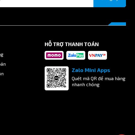
HỖ TRỢ THANH TOÁN
ng
oán
Zalo Mini Apps
ận
Quét mã QR để mua hàng
nhanh chóng