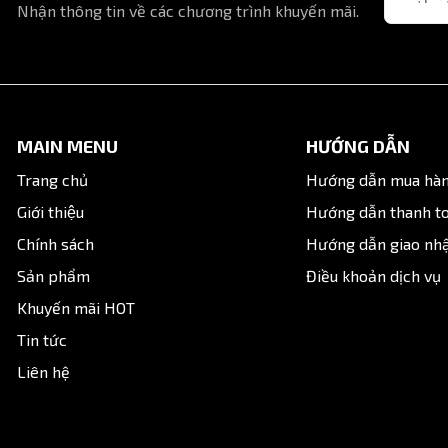
Nhận thông tin về các chương trình khuyến mãi.
Giá trị
PCF6-01
MAIN MENU
HƯỚNG DẪN
Phi 6 mm
Trang chủ
Hướng dẫn mua hà
Giới thiệu
Hướng dẫn thanh t
Đầu nối nhanh - ren trong
Chính sách
Hướng dẫn giao nh
1/8 inch ~ 9.6mm
Sản phẩm
Điều khoản dịch vụ
PT / BSP
Khuyến mãi HOT
Tin tức
Kim loại mạ + nhựa kỹ thuật
Liên hệ
0 - 10 bar
0 - 60°C