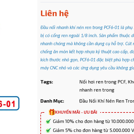
Liên hệ
Đầu nối nhanh khí nén ren trong PCF6-01 là phụ
Mã giảm giá:
bị có cổng ren ngoài 1/8 inch. Sản phẩm thuộc
nhanh chóng mà không cần dụng cụ hỗ trợ. Cút n
Ngày hết hạn:
chống ăn mòn kết hợp nhựa kỹ thuật cao cấp, đảm
Điều kiện:
kích thước nhỏ gọn, PCF6-01 đặc biệt phù hợp ch
máy CNC nhỏ và các ứng dụng yêu cầu không gia
Copy mã và nhập mã ở trang
THANH TOÁN
bạn nhé!
Tags:
Nối hơi ren trong PCF,
Kh
nhanh ren trong
Danh Mục:
Đầu Nối Khí Nén Ren Tro
KHUYẾN MÃI - ƯU ĐÃI
Giảm 10% cho đơn hàng từ 10.000.00
Giảm 5% cho đơn hàng từ 5.000.000