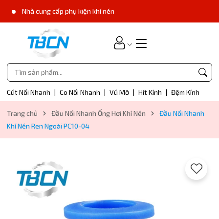
Nhà cung cấp phụ kiện khí nén
Cút Nối Nhanh
|
Co Nối Nhanh
|
Vú Mỡ
|
Hít Kính
|
Đệm Kính
Trang chủ
Đầu Nối Nhanh Ống Hơi Khí Nén
Đầu Nối Nhanh
Khí Nén Ren Ngoài PC10-04