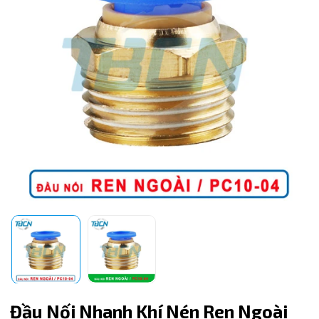
Mã giảm giá:
Ngày hết hạn:
Đầu Nối Nhanh Khí Nén Ren Ngoài