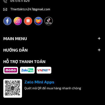
0973 671 829
Công ty TNHH Thiết Bị Kỹ Thuật Công Nghiệp Việt Nam
Thietbiktcn247@gmail.com
chuyên cung cấp phụ kiện khí nén, đầu nối nhanh khí nén,
cút nối nhanh ống hơi, khớp nối ống khí với nhiều mã sản
phẩm với hầu hết kích thước phù hợp nhu cầu của quý
khách hàng.
Liên hệ hotline 0792 999 689 để được tư vấn, báo giá và
MAIN MENU
nhận nhiều ưu đãi đặc biệt.
HƯỚNG DẪN
HỖ TRỢ THANH TOÁN
Zalo Mini Apps
Quét mã QR để mua hàng nhanh chóng