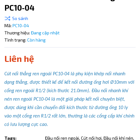
PC10-04
Điều kiện:
Copy mã và nhập mã ở trang
THANH TOÁN
bạn nhé!
Mã:
PC10-04
Thương hiệu:
Đang cập nhật
Tình trạng:
Còn hàng
Liên hệ
Cút nối thẳng ren ngoài PC10-04 là phụ kiện khớp nối nhanh
dạng thẳng, được thiết kế để kết nối đường ống hơi Ø10mm với
cổng ren ngoài R1/2 (kích thước 21.0mm). Đầu nối nhanh khí
nén ren ngoài PC10-04 là một giải pháp kết nối chuyên biệt,
được dùng khi cần chuyển đổi kích thước từ đường ống 10 ly
vào một cổng ren R1/2 rất lớn, thường là các cổng cấp khí chính
có lưu lượng cực cao.
Tags:
Đầu nối ren ngoài,
Cút nối hơi,
Đầu nối khí nén,