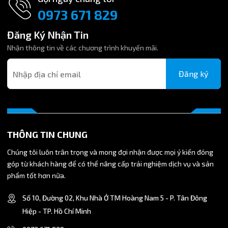
0973 671 829
Hệ Thống Dây Chuyền Sản Xuất: Đảm bảo sự linh hoạt khi
chuyển đổi giữa kích thước ống và kích thước ren R1/2
Đăng Ký Nhận Tin
lớn nhất.
Nhận thông tin về các chương trình khuyến mãi.
4. Hướng Dẫn Lắp Đặt An Toàn và Hiệu Quả
Đăng ký
Lắp Ren: Quấn băng keo non quanh ren R1/2. Siết chặt
ren vào thiết bị với lực vừa phải.
Gắn Ống: Cắt ống Ø10mm phẳng và vuông góc. Đẩy
thẳng ống vào khớp nối đến khi cảm thấy khớp nối đã
giữ chặt.
THÔNG TIN CHUNG
Kiểm Tra: Đảm bảo không có rò rỉ khí sau khi hệ thống
Chúng tôi luôn trân trọng và mong đợi nhận được mọi ý kiến đóng
được cấp áp suất.
góp từ khách hàng để có thể nâng cấp trải nghiệm dịch vụ và sản
phẩm tốt hơn nữa.
5. Mua Đầu Nối PC10-03 Chất Lượng Cao Ở Đâu?
Số 10, Đường 02, Khu Nhà Ở TM Hoàng Nam 5 - P. Tân Đông
Lựa chọn Cút nối thẳng ren ngoài PC10-04 chính
Hiệp - TP. Hồ Chí Minh
hãng, chất lượng giúp tránh các sự cố tuột ống hoặc rò
rỉ, giảm thiểu chi phí bảo trì.