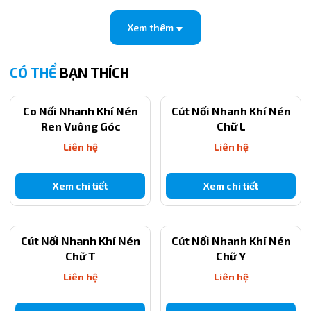
Kích thước ren
R1/2 (Ren 21mm)
ngoài
Xem thêm
Chất liệu thân
Nhựa kỹ thuật cao (POM) và Đồng thau
CÓ THỂ
BẠN THÍCH
mạ Niken
Áp suất làm việc
0 ~ 1.0 MPa (10 kgf/cm²)
Co Nối Nhanh Khí Nén
Cút Nối Nhanh Khí Nén
Ren Vuông Góc
Chữ L
Nhiệt độ làm
0 ~ 60°C
Liên hệ
Liên hệ
việc
Xem chi tiết
Xem chi tiết
Cút Nối Nhanh Khí Nén
Cút Nối Nhanh Khí Nén
Chữ T
Chữ Y
Liên hệ
Liên hệ