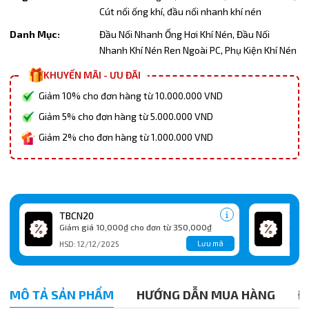
Cút nối ống khí,
đầu nối nhanh khí nén
Danh Mục:
Đầu Nối Nhanh Ống Hơi Khí Nén,
Đầu Nối
Nhanh Khí Nén Ren Ngoài PC,
Phụ Kiện Khí Nén
KHUYẾN MÃI - ƯU ĐÃI
Giảm 10% cho đơn hàng từ 10.000.000 VND
Giảm 5% cho đơn hàng từ 5.000.000 VND
Giảm 2% cho đơn hàng từ 1.000.000 VND
TBCN20
TBC
Giảm giá 10,000₫ cho đơn từ 350,000₫
Giảm
Lưu mã
HSD: 12/12/2025
HSD:
MÔ TẢ SẢN PHẨM
HƯỚNG DẪN MUA HÀNG
Đ