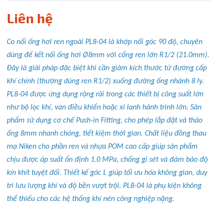
Điều kiện:
Liên hệ
Copy mã và nhập mã ở trang
THANH TOÁN
bạn nhé!
Co nối ống hơi ren ngoài PL8-04 là khớp nối góc 90 độ, chuyên
dùng để kết nối ống hơi Ø8mm với cổng ren lớn R1/2 (21.0mm).
Đây là giải pháp đặc biệt khi cần giảm kích thước từ đường cấp
khí chính (thường dùng ren R1/2) xuống đường ống nhánh 8 ly.
PL8-04 được ứng dụng rộng rãi trong các thiết bị công suất lớn
như bộ lọc khí, van điều khiển hoặc xi lanh hành trình lớn. Sản
phẩm sử dụng cơ chế Push-in Fitting, cho phép lắp đặt và tháo
ống 8mm nhanh chóng, tiết kiệm thời gian. Chất liệu đồng thau
mạ Niken cho phần ren và nhựa POM cao cấp giúp sản phẩm
chịu được áp suất ổn định 1.0 MPa, chống gỉ sét và đảm bảo độ
kín khít tuyệt đối. Thiết kế góc L giúp tối ưu hóa không gian, duy
trì lưu lượng khí và độ bền vượt trội. PL8-04 là phụ kiện không
thể thiếu cho các hệ thống khí nén công nghiệp nặng.