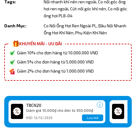
Tags:
Nối nhanh khí nén ren ngoài,
Co nối góc ống
hơi ren ngoài,
Cút nối góc khí nén,
Co nối góc
ống hơi PL8-04
Danh Mục:
Co Nối Ống Hơi Ren Ngoài PL,
Đầu Nối Nhanh
Ống Hơi Khí Nén,
Phụ Kiện Khí Nén
KHUYẾN MÃI - ƯU ĐÃI
Giảm 10% cho đơn hàng từ 10.000.000 VND
Giảm 5% cho đơn hàng từ 5.000.000 VND
Giảm 2% cho đơn hàng từ 1.000.000 VND
TBCN20
TBC
Giảm giá 10,000₫ cho đơn từ 350,000₫
Giảm
Lưu mã
HSD: 12/12/2025
HSD: