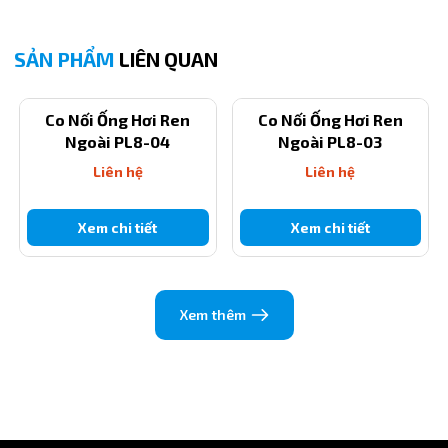
Thiết Kế Góc 90 Độ: Giúp tối ưu hóa đường đi của ống,
đặc biệt quan trọng khi lắp đặt các thiết bị nặng trong
SẢN PHẨM
LIÊN QUAN
không gian chật hẹp.
3. Ứng Dụng Chuyên Biệt Của Nối Hơi Khí Nén PL8-04
Co Nối Ống Hơi Ren
Co Nối Ống Hơi Ren
Ngoài PL8-04
Ngoài PL8-03
Do có kích thước ren lớn nhất, PL8-04 thường được sử dụng
trong các ứng dụng:
Liên hệ
Liên hệ
Thiết Bị Nguồn Khí Lớn: Kết nối ống 8mm vào các bộ lọc,
bộ điều áp có cổng R1/2.
Xem chi tiết
Xem chi tiết
Đường Ống Nhánh: Sử dụng để lấy khí từ đường ống
chính R1/2 ra các đường ống nhánh 8mm.
Xem thêm
Hệ Thống Thủy Lực/Khí Nén Kết Hợp: Đảm bảo kết nối an
toàn và ổn định cho các thiết bị công nghiệp nặng.
4. Hướng Dẫn Lắp Đặt Đúng Cách
Lắp Ren: Quấn băng keo non quanh ren R1/2. Siết chặt ren