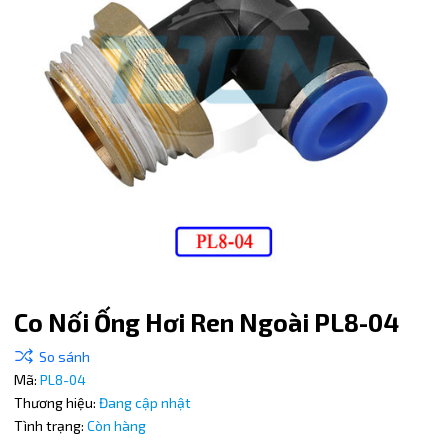
Co Nối Ống Hơi Ren Ngoài PL8-04
Mã:
PL8-04
Mã giảm giá:
Thương hiệu:
Đang cập nhật
Tình trạng:
Còn hàng
Ngày hết hạn: