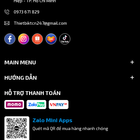
Hiệp - TP. Hồ Chí Minh
khách hàng.
0973 671 829
Liên hệ liền tay hotline 0792 999 689 để được tư vấn, báo
giá và nhận nhiều ưu đãi
Thietbiktcn247@gmail.com
MAIN MENU
HƯỚNG DẪN
HỖ TRỢ THANH TOÁN
Zalo Mini Apps
Quét mã QR để mua hàng nhanh chóng