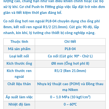
lượng cao, chẳng hạn như van điều khiển chính hoặc các bộ
xử lý khí. Cơ chế Push-in Fitting giúp việc lắp đặt trở nên đơn
giản và tiết kiệm thời gian đáng kể.
Co nối ống hơi ren ngoài PL8-04 chuyên dụng cho ống phi
8mm, kết nối ren ngoài R1/2 (21.0mm). Cút góc 90 độ, lắp
nhanh, kín khí, lý tưởng cho thiết bị công nghiệp nặng.
Thuộc tính
Chi tiết
Mã sản phẩm
PL8-04
Loại kết nối
Co nối (Cút góc 90° - Chữ L)
Kích thước ống
Ø8 mm (Ống hơi phi 8)
Kích thước ren
R1/2 (Ren 21.0mm)
ngoài
Chất liệu thân
Nhựa kỹ thuật cao (POM) và Đồng thau
mạ Niken
Áp suất làm việc
0 ~ 1.0 MPa (10 kgf/cm²)
Nhiệt độ làm
0 ~ 60°C