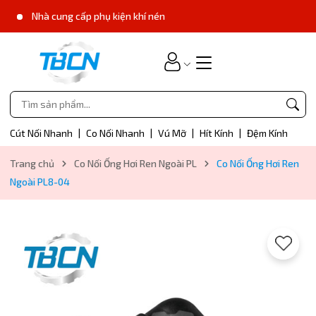
Nhà cung cấp phụ kiện khí nén
Cút Nối Nhanh
|
Co Nối Nhanh
|
Vú Mỡ
|
Hít Kính
|
Đệm Kính
Trang chủ
Co Nối Ống Hơi Ren Ngoài PL
Co Nối Ống Hơi Ren
Ngoài PL8-04