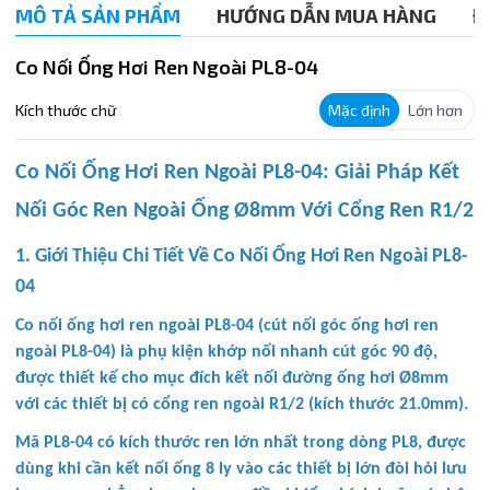
MÔ TẢ SẢN PHẨM
HƯỚNG DẪN MUA HÀNG
Đ
Co Nối Ống Hơi Ren Ngoài PL8-04
Kích thước chữ
Mặc định
Lớn hơn
Co Nối Ống Hơi Ren Ngoài PL8-04: Giải Pháp Kết
Nối Góc Ren Ngoài Ống Ø8mm Với Cổng Ren R1/2
1. Giới Thiệu Chi Tiết Về Co Nối Ống Hơi Ren Ngoài PL8-
04
Co nối ống hơi ren ngoài PL8-04 (cút nối góc ống hơi ren
ngoài PL8-04) là phụ kiện khớp nối nhanh cút góc 90 độ,
được thiết kế cho mục đích kết nối đường ống hơi Ø8mm
với các thiết bị có cổng ren ngoài R1/2 (kích thước 21.0mm).
Mã PL8-04 có kích thước ren lớn nhất trong dòng PL8, được
dùng khi cần kết nối ống 8 ly vào các thiết bị lớn đòi hỏi lưu