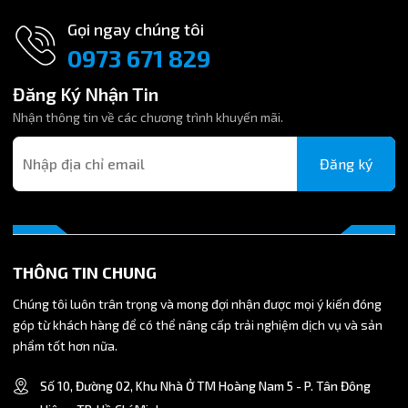
vào cổng thiết bị, sử dụng cờ lê với lực vừa phải, tránh làm
Gọi ngay chúng tôi
hỏng ren.
0973 671 829
Gắn Ống: Cắt ống hơi Ø8mm phẳng. Đẩy ống thẳng vào đầu
nối cho đến khi cố định chắc chắn.
Đăng Ký Nhận Tin
Nhận thông tin về các chương trình khuyến mãi.
Bảo Trì: Thường xuyên kiểm tra vòng đệm và móng giữ để
đảm bảo độ kín khí và khả năng giữ ống.
Đăng ký
5. Lý Do Nên Chọn Co Nối PL8-04 Chất Lượng Cao
Sản phẩm Co nối ống hơi ren ngoài PL8-04 chất lượng
cao là yếu tố quyết định sự ổn định của hệ thống khí nén
công suất lớn. Đảm bảo kích thước ren R1/2 chính xác và
THÔNG TIN CHUNG
chất liệu bền bỉ giúp bạn tránh được các sự cố rò rỉ và
hỏng hóc đáng tiếc.
Chúng tôi luôn trân trọng và mong đợi nhận được mọi ý kiến đóng
góp từ khách hàng để có thể nâng cấp trải nghiệm dịch vụ và sản
Công ty TNHH Thiết Bị Kỹ Thuật Công Nghiệp Việt Nam
phẩm tốt hơn nữa.
chuyên cung cấp phụ kiện khí nén, đầu nối nhanh khí nén,
cút nối nhanh ống hơi, khớp nối ống khí với nhiều mã sản
Số 10, Đường 02, Khu Nhà Ở TM Hoàng Nam 5 - P. Tân Đông
phẩm với hầu hết kích thước phù hợp nhu cầu của quý