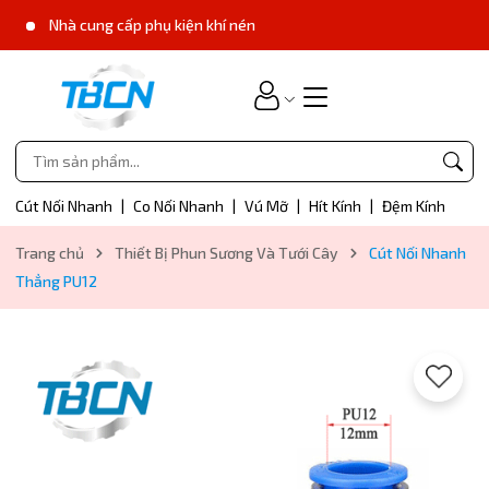
Nhà cung cấp phụ kiện khí nén
Cút Nối Nhanh
|
Co Nối Nhanh
|
Vú Mỡ
|
Hít Kính
|
Đệm Kính
Trang chủ
Thiết Bị Phun Sương Và Tưới Cây
Cút Nối Nhanh
Thẳng PU12