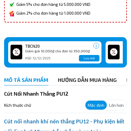
Giảm 5% cho đơn hàng từ 5.000.000 VND
Giảm 2% cho đơn hàng từ 1.000.000 VND
TBCN20
TBC
Giảm giá 10,000₫ cho đơn từ 350,000₫
Giảm
Lưu mã
HSD: 12/12/2025
HSD:
MÔ TẢ SẢN PHẨM
HƯỚNG DẪN MUA HÀNG
Đ
Cút Nối Nhanh Thẳng PU12
Kích thước chữ
Mặc định
Lớn hơn
Cút nối nhanh khí nén thẳng PU12 - Phụ kiện kết