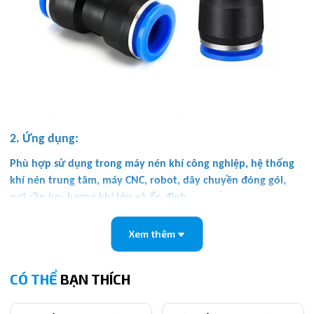
2. Ứng dụng:
Phù hợp sử dụng trong máy nén khí công nghiệp, hệ thống
khí nén trung tâm, máy CNC, robot, dây chuyền đóng gói,
nơi cần lưu lượng khí lớn và ổn định.
3. Ưu điểm nổi bật:
Xem thêm
Kết nối nhanh, tháo lắp tiện lợi.
Chịu áp lực tốt, bền bỉ theo thời gian.
CÓ THỂ
BẠN THÍCH
Chống rò rỉ và mài mòn.