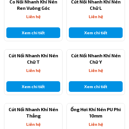
Co Nối Nhanh Khí Nén
Cút Nối Nhanh Khí Nén
Kích thước tiêu chuẩn, tương thích ống PU/PE 12mm
Ren Vuông Góc
Chữ L
4. Link liên kết các size sản phẩm cùng phân loại
Liên hệ
Liên hệ
https://thietbicongnghiep247.com/cut-noi-nhanh-thang-
pu4
Xem chi tiết
Xem chi tiết
https://thietbicongnghiep247.com/cut-noi-nhanh-thang-
pu6
Cút Nối Nhanh Khí Nén
Cút Nối Nhanh Khí Nén
https://thietbicongnghiep247.com/cut-noi-nhanh-thang-
Chữ T
Chữ Y
pu8
Liên hệ
Liên hệ
https://thietbicongnghiep247.com/cut-noi-nhanh-thang-
pu10
Xem chi tiết
Xem chi tiết
https://thietbicongnghiep247.com/cut-noi-nhanh-thang-
pu1
4
Cút Nối Nhanh Khí Nén
Ống Hơi Khí Nén PU Phi
https://thietbicongnghiep247.com/cut-noi-nhanh-thang-
Thẳng
10mm
pu16
Liên hệ
Liên hệ