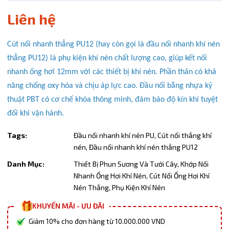
Liên hệ
Copy mã và nhập mã ở trang
THANH TOÁN
bạn nhé!
Cút nối nhanh thẳng PU12 (hay còn gọi là đầu nối nhanh khí nén
thẳng PU12) là phụ kiện khí nén chất lượng cao, giúp kết nối
nhanh ống hơi 12mm với các thiết bị khí nén. Phần thân có khả
năng chống oxy hóa và chịu áp lực cao. Đầu nối bằng nhựa kỹ
thuật PBT có cơ chế khóa thông minh, đảm bảo độ kín khí tuyệt
đối khi vận hành.
Tags:
Đầu nối nhanh khí nén PU,
Cút nối thẳng khí
nén,
Đầu nối nhanh khí nén thẳng PU12
Danh Mục:
Thiết Bị Phun Sương Và Tưới Cây,
Khớp Nối
Nhanh Ống Hơi Khí Nén,
Cút Nối Ống Hơi Khí
Nén Thẳng,
Phụ Kiện Khí Nén
KHUYẾN MÃI - ƯU ĐÃI
Giảm 10% cho đơn hàng từ 10.000.000 VND