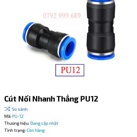
Cút Nối Nhanh Thẳng PU12
Mã giảm giá:
Mã:
PU-12
Ngày hết hạn:
Thương hiệu:
Đang cập nhật
Tình trạng:
Còn hàng
Điều kiện: