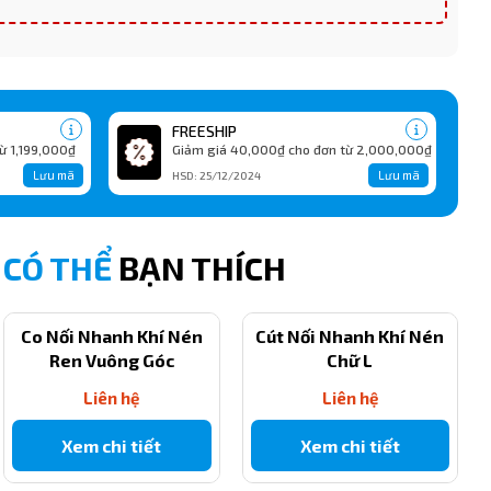
FREESHIP
ừ 1,199,000₫
Giảm giá 40,000₫ cho đơn từ 2,000,000₫
Lưu mã
Lưu mã
HSD: 25/12/2024
CÓ THỂ
BẠN THÍCH
Co Nối Nhanh Khí Nén
Cút Nối Nhanh Khí Nén
Ren Vuông Góc
Chữ L
Liên hệ
Liên hệ
Xem chi tiết
Xem chi tiết