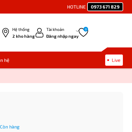
HOTLINE
0973 671 829
Ph
Hệ thống
Tài khoản
0
2 kho hàng
Đăng nhập ngay
ên hệ
Live
Còn hàng