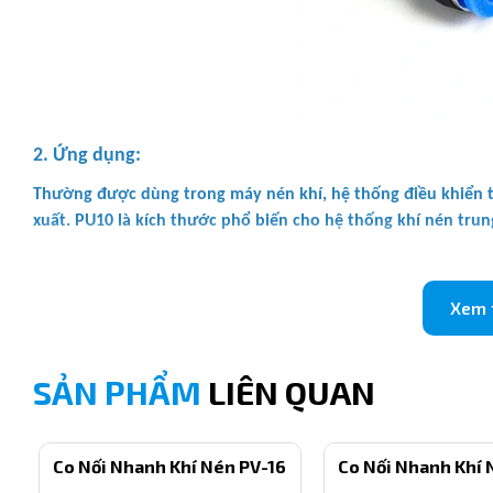
2. Ứng dụng:
Thường được dùng trong máy nén khí, hệ thống điều khiển t
xuất. PU10 là kích thước phổ biến cho hệ thống khí nén trun
3. Ưu điểm nổi bật:
Lắp ráp nhanh, tháo dễ dàng.
Xem
Chống rò rỉ khí, độ bền cao.
SẢN PHẨM
LIÊN QUAN
Chịu áp suất tốt, ổn định trong thời gian dài.
Tương thích với ống PU, PE 10mm.
Co Nối Nhanh Khí Nén PV-16
Co Nối Nhanh Khí 
4. Link liên kết các size sản phẩm cùng phân loại