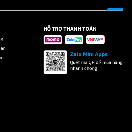
HỖ TRỢ THANH TOÁN
ng
oán
Zalo Mini Apps
ận
Quét mã QR để mua hàng
nhanh chóng