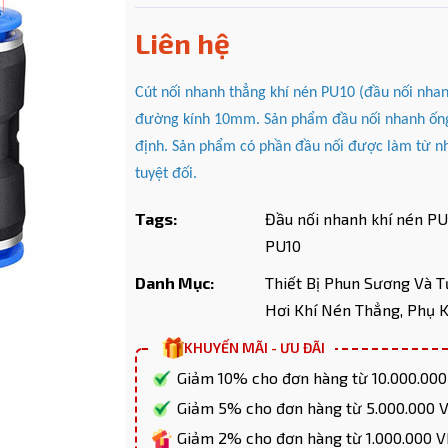
Liên hệ
Cút nối nhanh thẳng khí nén PU10 (đầu nối nha
Mã giảm giá:
đường kính 10mm. Sản phẩm đầu nối nhanh ống 
định. Sản phẩm có phần đầu nối được làm từ nh
Ngày hết hạn:
tuyệt đối.
Điều kiện:
Tags:
Đầu nối nhanh khí nén PU
PU10
Copy mã và nhập mã ở trang
THANH TOÁN
bạn nhé!
Danh Mục:
Thiết Bị Phun Sương Và T
Hơi Khí Nén Thẳng,
Phụ K
KHUYẾN MÃI - ƯU ĐÃI
Giảm 10% cho đơn hàng từ 10.000.00
Giảm 5% cho đơn hàng từ 5.000.000
Giảm 2% cho đơn hàng từ 1.000.000 