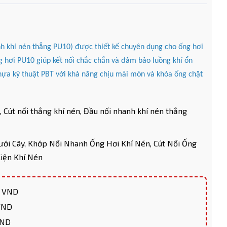
nh khí nén thẳng PU10) được thiết kế chuyên dụng cho ống hơi
hơi PU10 giúp kết nối chắc chắn và đảm bảo luồng khí ổn
ựa kỹ thuật PBT với khả năng chịu mài mòn và khóa ống chặt
,
Cút nối thẳng khí nén,
Đầu nối nhanh khí nén thẳng
ưới Cây,
Khớp Nối Nhanh Ống Hơi Khí Nén,
Cút Nối Ống
iện Khí Nén
0 VND
 VND
VND