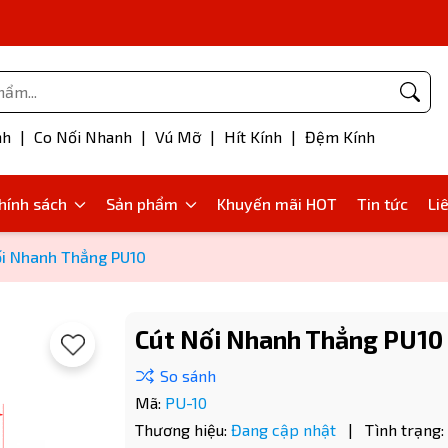
Phụ kiện bơm mỡ
nh
|
Co Nối Nhanh
|
Vú Mỡ
|
Hít Kính
|
Đệm Kính
hính sách
Sản phẩm
Khuyến mãi HOT
Tin tức
Li
ối Nhanh Thẳng PU10
Cút Nối Nhanh Thẳng PU10
Mã:
PU-10
Thương hiệu:
Đang cập nhật
|
Tình trạng: