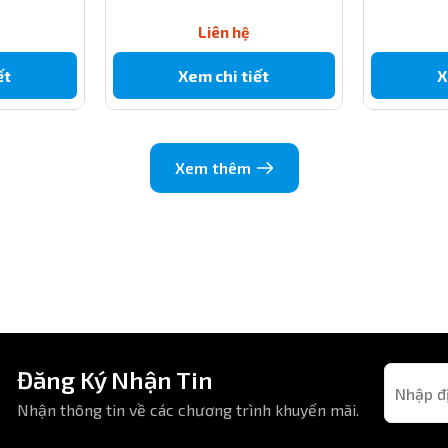
4
Liên hệ
6
ết
Xem chi tiết
X
8
12
1
4
Xem thêm
6
Đăng Ký Nhận Tin
Nhận thông tin về các chương trình khuyến mãi.