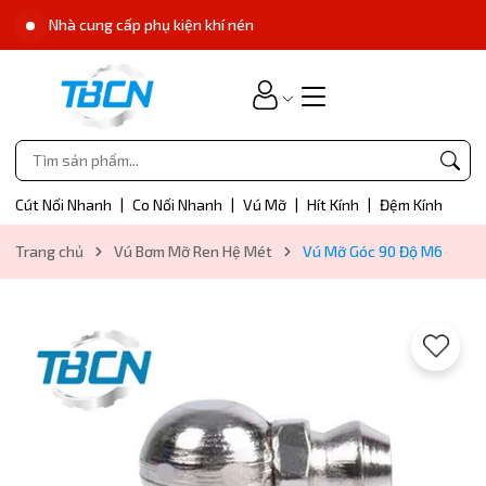
Nhà cung cấp phụ kiện khí nén
Cút Nối Nhanh
|
Co Nối Nhanh
|
Vú Mỡ
|
Hít Kính
|
Đệm Kính
Trang chủ
Vú Bơm Mỡ Ren Hệ Mét
Vú Mỡ Góc 90 Độ M6