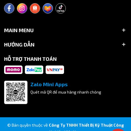
MAIN MENU
HƯỚNG DẪN
HỖ TRỢ THANH TOÁN
Zalo Mini Apps
Quét mã QR để mua hàng nhanh chóng
© Bản quyền thuộc về
Công Ty TNHH Thiết Bị Kỹ Thuật Công