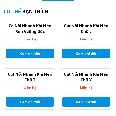
ren
1.0mm
CÓ THỂ
BẠN THÍCH
Kiểu
Góc 90°
dáng
Co Nối Nhanh Khí Nén
Cút Nối Nhanh Khí Nén
Chất
Thép mạ / inox / theo lựa chọn
Ren Vuông Góc
Chữ L
liệu
Liên hệ
Liên hệ
Ưu điể
Kích thước nhỏ giúp tiếp cận các lỗ mỡ siêu hẹp
m
Xem chi tiết
Xem chi tiết
Ứng
Máy khoan, máy mài, thiết bị điện gia dụng và
dụng
các chi tiết máy nhỏ
Cút Nối Nhanh Khí Nén
Cút Nối Nhanh Khí Nén
Chữ T
Chữ Y
Liên hệ
Liên hệ
Xem chi tiết
Xem chi tiết