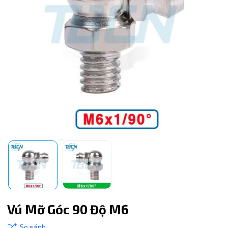
Mã giảm giá:
Vú Mỡ Góc 90 Độ M6
Ngày hết hạn: