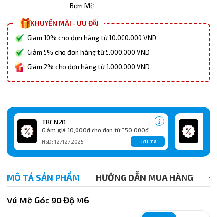
Bơm Mỡ
KHUYẾN MÃI - ƯU ĐÃI
Giảm 10% cho đơn hàng từ 10.000.000 VND
Giảm 5% cho đơn hàng từ 5.000.000 VND
Giảm 2% cho đơn hàng từ 1.000.000 VND
TBCN20
TBC
Giảm giá 10,000₫ cho đơn từ 350,000₫
Giảm
Lưu mã
HSD: 12/12/2025
HSD:
MÔ TẢ SẢN PHẨM
HƯỚNG DẪN MUA HÀNG
Đ
Vú Mỡ Góc 90 Độ M6