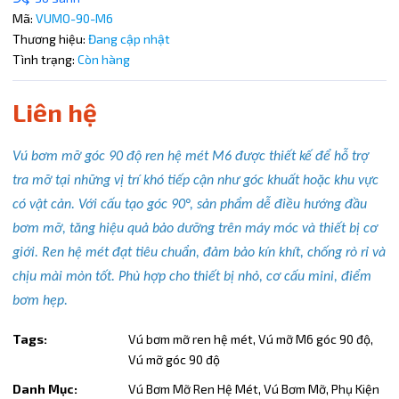
Điều kiện:
Mã:
VUMO-90-M6
Thương hiệu:
Đang cập nhật
Copy mã và nhập mã ở trang
THANH TOÁN
bạn nhé!
Tình trạng:
Còn hàng
Liên hệ
Vú bơm mỡ góc 90 độ ren hệ mét M6 được thiết kế để hỗ trợ
tra mỡ tại những vị trí khó tiếp cận như góc khuất hoặc khu vực
có vật cản. Với cấu tạo góc 90°, sản phẩm dễ điều hướng đầu
bơm mỡ, tăng hiệu quả bảo dưỡng trên máy móc và thiết bị cơ
giới. Ren hệ mét đạt tiêu chuẩn, đảm bảo kín khít, chống rò rỉ và
chịu mài mòn tốt. Phù hợp cho thiết bị nhỏ, cơ cấu mini, điểm
bơm hẹp.
Tags:
Vú bơm mỡ ren hệ mét,
Vú mỡ M6 góc 90 độ,
Vú mỡ góc 90 độ
Danh Mục:
Vú Bơm Mỡ Ren Hệ Mét,
Vú Bơm Mỡ,
Phụ Kiện