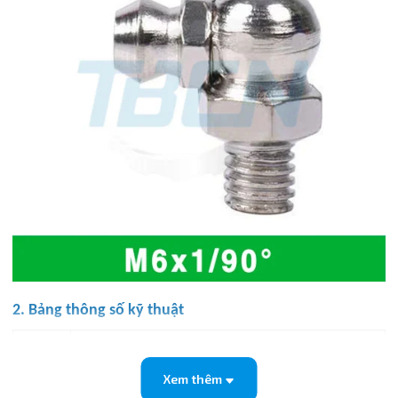
2. Bảng thông số kỹ thuật
Thuộc
Giá trị
tính
Xem thêm
Size
M6 hệ mét (đường kính ren 6mm, bước ren