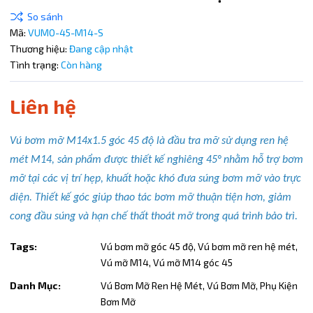
Điều kiện:
Mã:
VUMO-45-M14-S
Copy mã và nhập mã ở trang
THANH TOÁN
bạn nhé!
Thương hiệu:
Đang cập nhật
Tình trạng:
Còn hàng
Liên hệ
Vú bơm mỡ M14x1.5 góc 45 độ là đầu tra mỡ sử dụng ren hệ
mét M14, sản phẩm được thiết kế nghiêng 45° nhằm hỗ trợ bơm
mỡ tại các vị trí hẹp, khuất hoặc khó đưa súng bơm mỡ vào trực
diện. Thiết kế góc giúp thao tác bơm mỡ thuận tiện hơn, giảm
cong đầu súng và hạn chế thất thoát mỡ trong quá trình bảo trì.
Tags:
Vú bơm mỡ góc 45 độ,
Vú bơm mỡ ren hệ mét,
Vú mỡ M14,
Vú mỡ M14 góc 45
Danh Mục:
Vú Bơm Mỡ Ren Hệ Mét,
Vú Bơm Mỡ,
Phụ Kiện
Bơm Mỡ