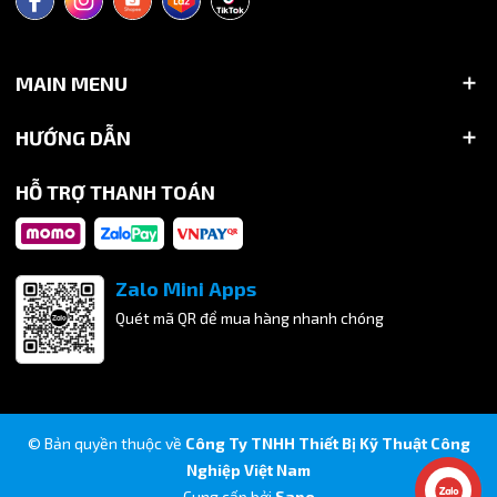
MAIN MENU
HƯỚNG DẪN
HỖ TRỢ THANH TOÁN
Zalo Mini Apps
Quét mã QR để mua hàng nhanh chóng
© Bản quyền thuộc về
Công Ty TNHH Thiết Bị Kỹ Thuật Công
Nghiệp Việt Nam
Cung cấp bởi
Sapo