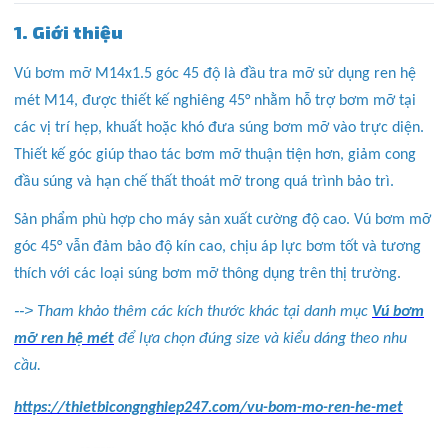
1. Giới thiệu
Vú bơm mỡ M14x1.5 góc 45 độ là đầu tra mỡ sử dụng ren hệ
mét M14, được thiết kế nghiêng 45° nhằm hỗ trợ bơm mỡ tại
các vị trí hẹp, khuất hoặc khó đưa súng bơm mỡ vào trực diện.
Thiết kế góc giúp thao tác bơm mỡ thuận tiện hơn, giảm cong
đầu súng và hạn chế thất thoát mỡ trong quá trình bảo trì.
Sản phẩm phù hợp cho máy sản xuất cường độ cao. Vú bơm mỡ
góc 45° vẫn đảm bảo độ kín cao, chịu áp lực bơm tốt và tương
thích với các loại súng bơm mỡ thông dụng trên thị trường.
-->
Tham khảo thêm các kích thước khác tại danh mục
Vú bơm
mỡ ren hệ mét
để lựa chọn đúng size và kiểu dáng theo nhu
cầu.
https://thietbicongnghiep247.com/vu-bom-mo-ren-he-met