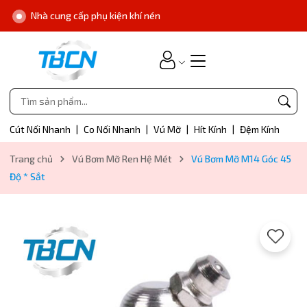
Nhà cung cấp phụ kiện khí nén
Cút Nối Nhanh
|
Co Nối Nhanh
|
Vú Mỡ
|
Hít Kính
|
Đệm Kính
Trang chủ
Vú Bơm Mỡ Ren Hệ Mét
Vú Bơm Mỡ M14 Góc 45
Độ * Sắt