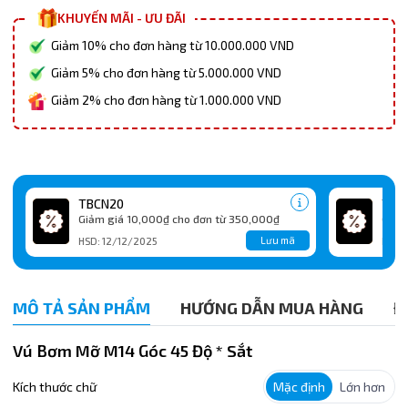
KHUYẾN MÃI - ƯU ĐÃI
Giảm 10% cho đơn hàng từ 10.000.000 VND
Giảm 5% cho đơn hàng từ 5.000.000 VND
Giảm 2% cho đơn hàng từ 1.000.000 VND
TBCN20
TBC
Giảm giá 10,000₫ cho đơn từ 350,000₫
Giảm
Lưu mã
HSD: 12/12/2025
HSD:
MÔ TẢ SẢN PHẨM
HƯỚNG DẪN MUA HÀNG
Đ
Vú Bơm Mỡ M14 Góc 45 Độ * Sắt
Kích thước chữ
Mặc định
Lớn hơn