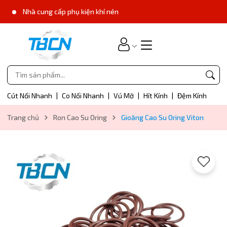
Nhà cung cấp phụ kiện khí nén
Cút Nối Nhanh
|
Co Nối Nhanh
|
Vú Mỡ
|
Hít Kính
|
Đệm Kính
Trang chủ
Ron Cao Su Oring
Gioăng Cao Su Oring Viton