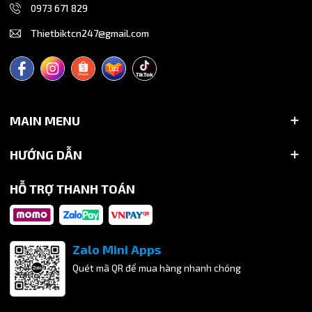
0973 671 829
Thietbiktcn247@gmail.com
MAIN MENU
HƯỚNG DẪN
HỖ TRỢ THANH TOÁN
Zalo Mini Apps
Quét mã QR để mua hàng nhanh chóng