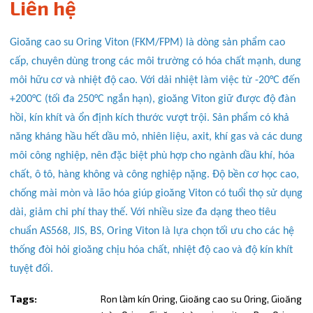
Liên hệ
Điều kiện:
Gioăng cao su Oring Viton (FKM/FPM) là dòng sản phẩm cao
Copy mã và nhập mã ở trang
THANH TOÁN
bạn nhé!
cấp, chuyên dùng trong các môi trường có hóa chất mạnh, dung
môi hữu cơ và nhiệt độ cao. Với dải nhiệt làm việc từ -20°C đến
+200°C (tối đa 250°C ngắn hạn), gioăng Viton giữ được độ đàn
hồi, kín khít và ổn định kích thước vượt trội. Sản phẩm có khả
năng kháng hầu hết dầu mỏ, nhiên liệu, axit, khí gas và các dung
môi công nghiệp, nên đặc biệt phù hợp cho ngành dầu khí, hóa
chất, ô tô, hàng không và công nghiệp nặng. Độ bền cơ học cao,
chống mài mòn và lão hóa giúp gioăng Viton có tuổi thọ sử dụng
dài, giảm chi phí thay thế. Với nhiều size đa dạng theo tiêu
chuẩn AS568, JIS, BS, Oring Viton là lựa chọn tối ưu cho các hệ
thống đòi hỏi gioăng chịu hóa chất, nhiệt độ cao và độ kín khít
tuyệt đối.
Tags:
Ron làm kín Oring,
Gioăng cao su Oring,
Gioăng