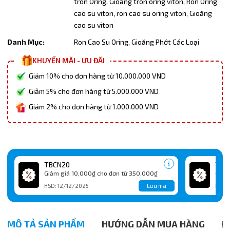
tròn Oring,
Gioăng tròn oring viton,
Ron Oring
cao su viton,
ron cao su oring viton,
Gioăng
cao su viton
Danh Mục:
Ron Cao Su Oring,
Gioăng Phớt Các Loại
KHUYẾN MÃI - ƯU ĐÃI
Giảm 10% cho đơn hàng từ 10.000.000 VND
Giảm 5% cho đơn hàng từ 5.000.000 VND
Giảm 2% cho đơn hàng từ 1.000.000 VND
TBCN20
TBC
Giảm giá 10,000₫ cho đơn từ 350,000₫
Giảm
Lưu mã
HSD: 12/12/2025
HSD:
MÔ TẢ SẢN PHẨM
HƯỚNG DẪN MUA HÀNG
Đ