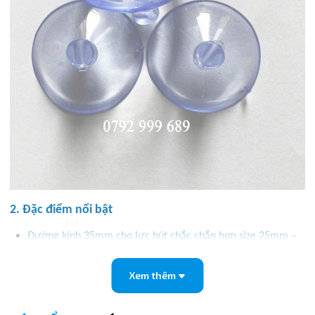
2. Đặc điểm nổi bật
Đường kính 35mm cho lực hút chắc chắn hơn size 25mm –
30mm.
Xem thêm
Sử dụng nhựa trong suốt, dẻo dai, chịu lực tốt, không bị giòn
gãy.