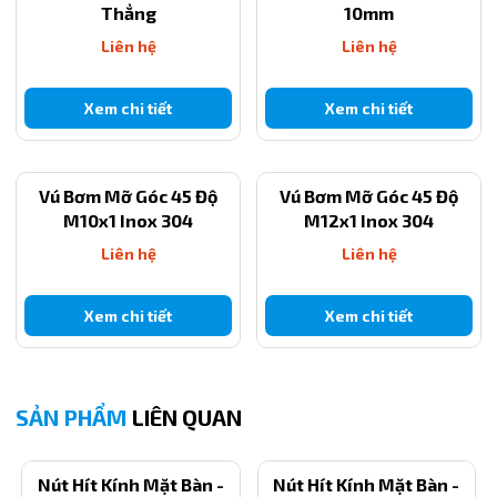
Thẳng
10mm
Lực hút mạnh và ổn định, giữ vật dụng chắc chắn.
Liên hệ
Liên hệ
Không cần khoan tường, không làm hỏng bề mặt kính hoặc
gạch men.
Xem chi tiết
Xem chi tiết
Lắp đặt nhanh chóng, tháo ra dễ dàng mà không để lại vết
bẩn.
Vú Bơm Mỡ Góc 45 Độ
Vú Bơm Mỡ Góc 45 Độ
M10x1 Inox 304
M12x1 Inox 304
Độ bền cao, có thể sử dụng trong thời gian dài.
Liên hệ
Liên hệ
5. Lý do chọn mua hàng tại Công ty TNHH Thiết Bị Kỹ
Thuật Công Nghiệp Việt Nam
Xem chi tiết
Xem chi tiết
Cam kết chất lượng, hàng đúng chuẩn, không bị lỗi nhựa.
Có đủ các size từ nhỏ đến lớn cho mọi nhu cầu.
SẢN PHẨM
LIÊN QUAN
Giá cạnh tranh, hỗ trợ khách hàng mua sỉ và lẻ.
Dịch vụ giao hàng nhanh chóng, uy tín toàn quốc.
Nút Hít Kính Mặt Bàn -
Nút Hít Kính Mặt Bàn -