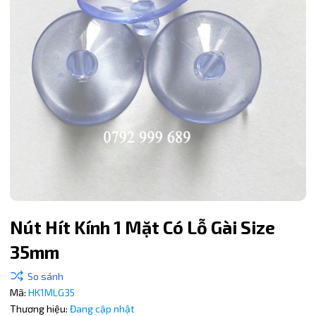
Nút Hít Kính 1 Mặt Có Lỗ Gài Size
35mm
Mã giảm giá:
Ngày hết hạn:
Mã:
HK1MLG35
Thương hiệu:
Đang cập nhật