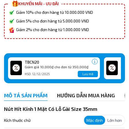
KHUYẾN MÃI - ƯU ĐÃI
Giảm 10% cho đơn hàng từ 10.000.000 VND
Giảm 5% cho đơn hàng từ 5.000.000 VND
Giảm 2% cho đơn hàng từ 1.000.000 VND
TBCN20
TBC
Giảm giá 10,000₫ cho đơn từ 350,000₫
Giảm
Lưu mã
HSD: 12/12/2025
HSD:
MÔ TẢ SẢN PHẨM
HƯỚNG DẪN MUA HÀNG
Đ
Nút Hít Kính 1 Mặt Có Lỗ Gài Size 35mm
Kích thước chữ
Mặc định
Lớn hơn