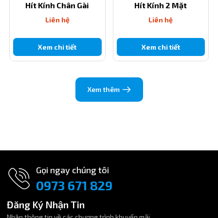
Hít Kính Chân Gài
Hít Kính 2 Mặt
Liên hệ ngay để đặt mua nút hít kính 1 mặt có lỗ gài 35mm với
giá tốt và chất lượng đảm bảo. Sản phẩm tiện ích, bền bỉ, phù
Liên hệ
Liên hệ
hợp cho mọi không gian trưng bày và trang trí!
Xem chi tiết
Xem chi tiết
6. Liên kết các size khác
Quý khách hàng có thể chọn mua sản phẩm hít kính 1 mặt với
các size có đường kính cốc hít khác phù hợp với nhu cầu sử
dụng theo link sau:
Xem thêm
Nút hít kính 1 mặt có lỗ gài size 25mm
Nút hít kính 1 mặt có lỗ gài size 30mm
Nút hít kính 1 mặt có lỗ gài size 40mm
Nút hít kính 1 mặt có lỗ gài size 45mm
Gọi ngay chúng tôi
Nút hít kính 1 mặt có lỗ gài size 50mm
0973 671 829
Đăng Ký Nhận Tin
Nhận thông tin về các chương trình khuyến mãi.