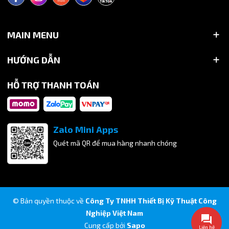
MAIN MENU
HƯỚNG DẪN
HỖ TRỢ THANH TOÁN
Zalo Mini Apps
Quét mã QR để mua hàng nhanh chóng
© Bản quyền thuộc về
Công Ty TNHH Thiết Bị Kỹ Thuật Công
Nghiệp Việt Nam
Cung cấp bởi
Sapo
Liên hệ