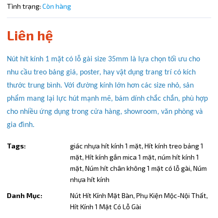
Điều kiện:
Tình trạng:
Còn hàng
Copy mã và nhập mã ở trang
THANH TOÁN
bạn nhé!
Liên hệ
Nút hít kính 1 mặt có lỗ gài size 35mm là lựa chọn tối ưu cho
nhu cầu treo bảng giá, poster, hay vật dụng trang trí có kích
thước trung bình. Với đường kính lớn hơn các size nhỏ, sản
phẩm mang lại lực hút mạnh mẽ, bám dính chắc chắn, phù hợp
cho nhiều ứng dụng trong cửa hàng, showroom, văn phòng và
gia đình.
Tags:
giác nhựa hít kính 1 mặt,
Hít kính treo bảng 1
mặt,
Hít kính gắn mica 1 mặt,
núm hít kính 1
mặt,
Núm hít chân không 1 mặt có lỗ gài,
Núm
nhựa hít kính
Danh Mục:
Nút Hít Kính Mặt Bàn,
Phụ Kiện Mộc-Nội Thất,
Hít Kính 1 Mặt Có Lỗ Gài