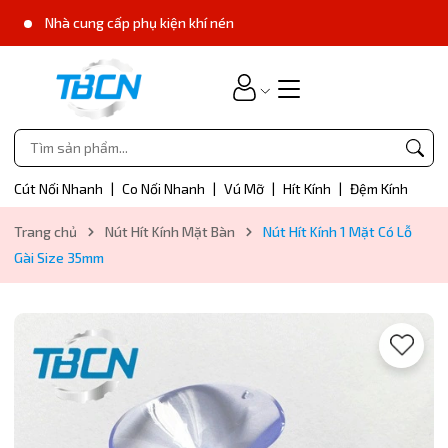
Nhà cung cấp phụ kiện khí nén
Cút Nối Nhanh
|
Co Nối Nhanh
|
Vú Mỡ
|
Hít Kính
|
Đệm Kính
Trang chủ
Nút Hít Kính Mặt Bàn
Nút Hít Kính 1 Mặt Có Lỗ
Gài Size 35mm