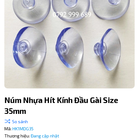
Núm Nhựa Hít Kính Đầu Gài Size
35mm
Mã giảm giá:
Mã:
HK1MDG35
Ngày hết hạn:
Thương hiệu:
Đang cập nhật