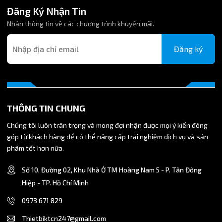
Đăng Ký Nhận Tin
Tư vấn chọn size phù hợp cho từng nhu cầu cụ thể.
Nhận thông tin về các chương trình khuyến mãi.
Giao hàng nhanh toàn quốc.
Đăng ký
Mua hàng trực tiếp: Số nhà 10, đường số 2, khu nhà ở
thương mại Hoàng Nam 5, KP. Tân Hiệp, P. Tân Đông Hiệp, TP.
Hồ Chính Minh
6. Liên kết các size khác
THÔNG TIN CHUNG
Ngoài size 35mm, bạn có thể tham khảo thêm:
Chúng tôi luôn trân trọng và mong đợi nhận được mọi ý kiến đóng
Núm nhựa hít kính đầu gài size 20mm
góp từ khách hàng để có thể nâng cấp trải nghiệm dịch vụ và sản
Núm nhựa hít kính đầu gài size 25mm
phẩm tốt hơn nữa.
Núm nhựa hít kính đầu gài size 30mm
Núm nhựa hít kính đầu gài size 40mm
Số 10, Đường 02, Khu Nhà Ở TM Hoàng Nam 5 - P. Tân Đông
Núm nhựa hít kính đầu gài size 45mm
Núm nhựa hít kính đầu gài size 50mm
Hiệp - TP. Hồ Chí Minh
0973 671 829
Thietbiktcn247@gmail.com