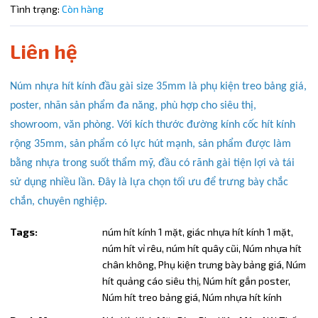
Tình trạng:
Còn hàng
Điều kiện:
Copy mã và nhập mã ở trang
THANH TOÁN
bạn nhé!
Liên hệ
Núm nhựa hít kính đầu gài size 35mm là phụ kiện treo bảng giá,
poster, nhãn sản phẩm đa năng, phù hợp cho siêu thị,
showroom, văn phòng. Với kích thước đường kính cốc hít kính
rộng 35mm, sản phẩm có lực hút mạnh, sản phẩm được làm
bằng nhựa trong suốt thẩm mỹ, đầu có rãnh gài tiện lợi và tái
sử dụng nhiều lần. Đây là lựa chọn tối ưu để trưng bày chắc
chắn, chuyên nghiệp.
Tags:
núm hít kính 1 mặt,
giác nhựa hít kính 1 mặt,
núm hít vỉ rêu,
núm hít quây cũi,
Núm nhựa hít
chân không,
Phụ kiện trưng bày bảng giá,
Núm
hít quảng cáo siêu thị,
Núm hít gắn poster,
Núm hít treo bảng giá,
Núm nhựa hít kính