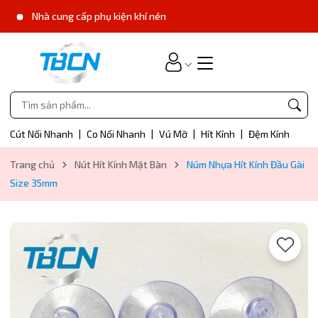
Nhà cung cấp phụ kiện khí nén
Cút Nối Nhanh
|
Co Nối Nhanh
|
Vú Mỡ
|
Hít Kính
|
Đệm Kính
Trang chủ
Nút Hít Kính Mặt Bàn
Núm Nhựa Hít Kính Đầu Gài
Size 35mm