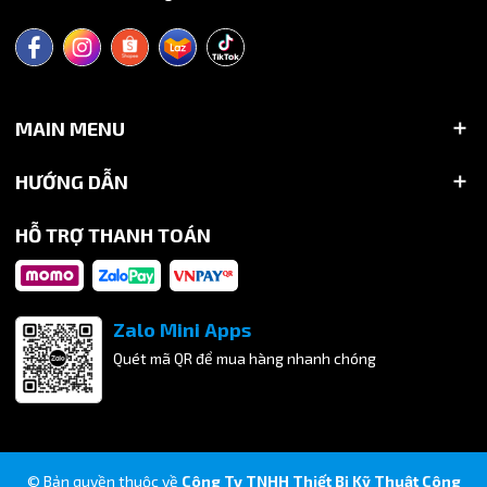
MAIN MENU
HƯỚNG DẪN
HỖ TRỢ THANH TOÁN
Zalo Mini Apps
Quét mã QR để mua hàng nhanh chóng
© Bản quyền thuộc về
Công Ty TNHH Thiết Bị Kỹ Thuật Công