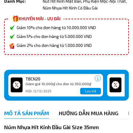
Danh Mục:
Nút Hít Kính Mặt Bàn,
Phụ Kiện Mộc-Nội Thất,
Núm Nhựa Hít Kính Có Đầu Gài
KHUYẾN MÃI - ƯU ĐÃI
Giảm 10% cho đơn hàng từ 10.000.000 VND
Giảm 5% cho đơn hàng từ 5.000.000 VND
Giảm 2% cho đơn hàng từ 1.000.000 VND
TBCN20
TBC
Giảm giá 10,000₫ cho đơn từ 350,000₫
Giảm
Lưu mã
HSD: 12/12/2025
HSD:
MÔ TẢ SẢN PHẨM
HƯỚNG DẪN MUA HÀNG
Đ
Núm Nhựa Hít Kính Đầu Gài Size 35mm