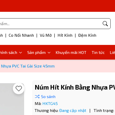
Phụ kiện bơm mỡ
nh
|
Co Nối Nhanh
|
Vú Mỡ
|
Hít Kính
|
Đệm Kính
hính sách
Sản phẩm
Khuyến mãi HOT
Tin tức
Li
g Nhựa PVC Tai Gài Size 45mm
Núm Hít Kính Bằng Nhựa PV
Mã:
HKTG45
Thương hiệu:
Đang cập nhật
|
Tình trạng: