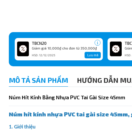
TBCN20
TBC
Giảm giá 10,000₫ cho đơn từ 350,000₫
Giảm
Lưu mã
HSD: 12/12/2025
HSD:
MÔ TẢ SẢN PHẨM
HƯỚNG DẪN MU
Núm Hít Kính Bằng Nhựa PVC Tai Gài Size 45mm
Núm hít kính nhựa PVC tai gài size 45mm, 
1. Giới thiệu