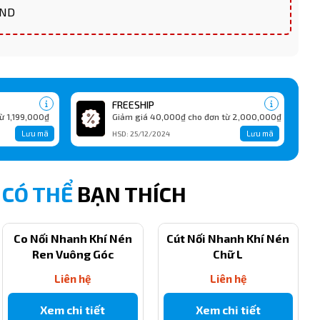
VND
FREESHIP
ừ 1,199,000₫
Giảm giá 40,000₫ cho đơn từ 2,000,000₫
Lưu mã
Lưu mã
HSD: 25/12/2024
CÓ THỂ
BẠN THÍCH
Co Nối Nhanh Khí Nén
Cút Nối Nhanh Khí Nén
Ren Vuông Góc
Chữ L
Liên hệ
Liên hệ
Xem chi tiết
Xem chi tiết