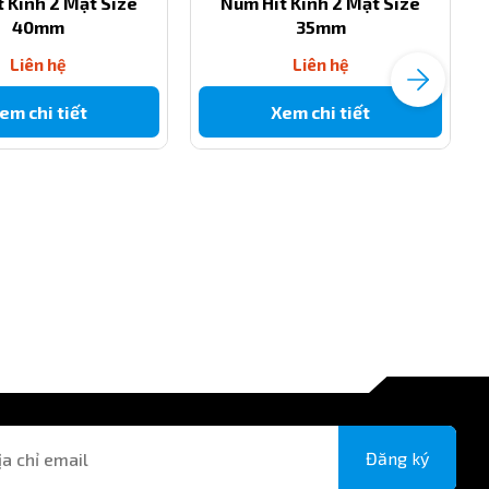
 Kính 2 Mặt Size
Núm Hít Kính 2 Mặt Size
40mm
35mm
Liên hệ
Liên hệ
em chi tiết
Xem chi tiết
Đăng ký