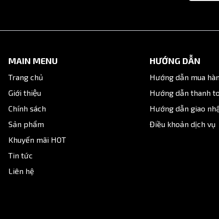
MAIN MENU
HƯỚNG DẪN
Trang chủ
Hướng dẫn mua hà
Giới thiệu
Hướng dẫn thanh t
Chính sách
Hướng dẫn giao nh
i núm hít kính PVC 45mm có tai gài chính hãng, giá tốt, giao
Sản phẩm
Điều khoản dịch vụ
Khuyến mãi HOT
Tin tức
Liên hệ