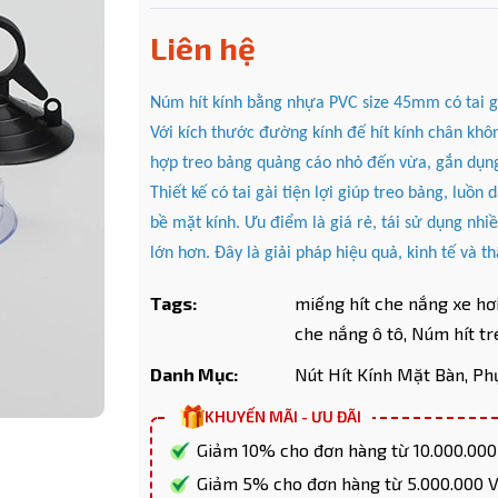
Liên hệ
Núm hít kính bằng nhựa PVC size 45mm có tai g
Mã giảm giá:
Với kích thước đường kính đế hít kính chân k
hợp treo bảng quảng cáo nhỏ đến vừa, gắn dụng 
Ngày hết hạn:
Thiết kế có tai gài tiện lợi giúp treo bảng, luồ
bề mặt kính. Ưu điểm là giá rẻ, tái sử dụng nhi
Điều kiện:
lớn hơn. Đây là giải pháp hiệu quả, kinh tế và 
Copy mã và nhập mã ở trang
THANH TOÁN
bạn nhé!
Tags:
miếng hít che nắng xe hơi
che nắng ô tô,
Núm hít tr
Danh Mục:
Nút Hít Kính Mặt Bàn,
Ph
KHUYẾN MÃI - ƯU ĐÃI
Giảm 10% cho đơn hàng từ 10.000.00
Giảm 5% cho đơn hàng từ 5.000.000