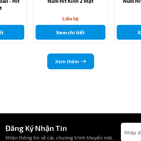
Bàn - Hít
Núm Hít Kính 2 Mặt
Núm Hít
t
Liên hệ
ết
Xem chi tiết
X
 vật lớn hơn.
Xem thêm
Đăng Ký Nhận Tin
Nhận thông tin về các chương trình khuyến mãi.