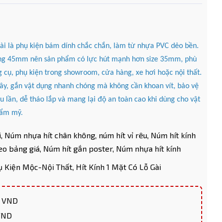
ài là phụ kiện bám dính chắc chắn, làm từ nhựa PVC dẻo bền.
hông 45mm nên sản phẩm có lực hút mạnh hơn size 35mm, phù
cụ, phụ kiện trong showroom, cửa hàng, xe hơi hoặc nội thất.
n dây, gắn vật dụng nhanh chóng mà không cần khoan vít, bảo vệ
ều lần, dễ tháo lắp và mang lại độ an toàn cao khi dùng cho vật
thẩm mỹ.
,
Núm nhựa hít chân không,
núm hít vỉ rêu,
Núm hít kính
eo bảng giá,
Núm hít gắn poster,
Núm nhựa hít kính
ụ Kiện Mộc-Nội Thất,
Hít Kính 1 Mặt Có Lỗ Gài
0 VND
 VND