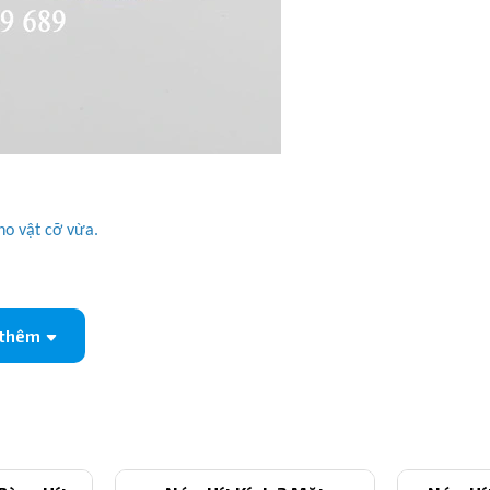
ho vật cỡ vừa.
dụng cụ.
 thêm