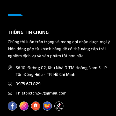
6. Thông số sản phẩm
Chất liệu: PVC dẻo
Kích thước: 45mm
THÔNG TIN CHUNG
Màu sắc: Trong suốt hoặc màu đen
Chúng tôi luôn trân trọng và mong đợi nhận được mọi ý
Ứng dụng: Treo bảng, phụ kiện, dụng cụ cỡ vừa
kiến đóng góp từ khách hàng để có thể nâng cấp trải
Mua hàng chính hãng
nghiệm dịch vụ và sản phẩm tốt hơn nữa.
Công ty TNHH Thiết Bị Kỹ Thuật Công Nghiệp Việt Nam phân phố
hàng toàn quốc.
Số 10, Đường 02, Khu Nhà Ở TM Hoàng Nam 5 - P.
Tân Đông Hiệp - TP. Hồ Chí Minh
0973 671 829
Thietbiktcn247@gmail.com