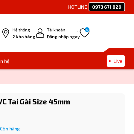
HOTLINE
0973 671 829
Ph
Hệ thống
Tài khoản
0
2 kho hàng
Đăng nhập ngay
ên hệ
Live
C Tai Gài Size 45mm
Còn hàng