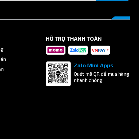
HỖ TRỢ THANH TOÁN
ng
oán
Zalo Mini Apps
ận
Quét mã QR để mua hàng
nhanh chóng