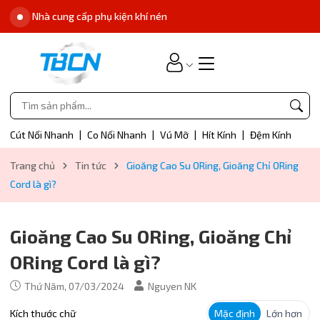
Nhà cung cấp phụ kiện khí nén
Cút Nối Nhanh
|
Co Nối Nhanh
|
Vú Mỡ
|
Hít Kính
|
Đệm Kính
Trang chủ
Tin tức
Gioăng Cao Su ORing, Gioăng Chỉ ORing
Cord là gì?
Gioăng Cao Su ORing, Gioăng Chỉ
ORing Cord là gì?
Thứ Năm, 07/03/2024
Nguyen NK
Kích thước chữ
Mặc định
Lớn hơn