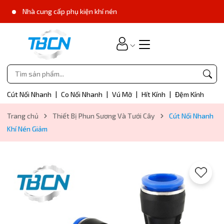
Nhà cung cấp phụ kiện khí nén
Cút Nối Nhanh
|
Co Nối Nhanh
|
Vú Mỡ
|
Hít Kính
|
Đệm Kính
Trang chủ
Thiết Bị Phun Sương Và Tưới Cây
Cút Nối Nhanh
Khí Nén Giảm