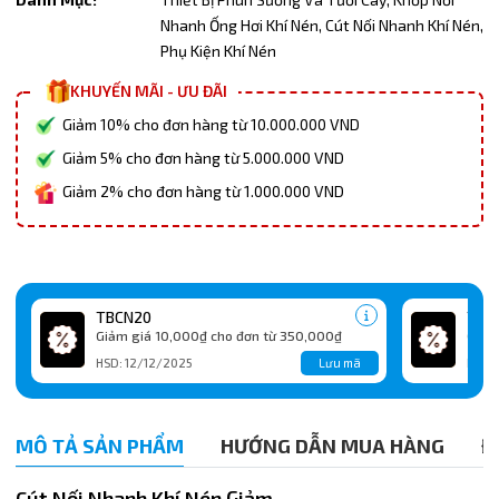
Nhanh Ống Hơi Khí Nén,
Cút Nối Nhanh Khí Nén,
Phụ Kiện Khí Nén
KHUYẾN MÃI - ƯU ĐÃI
Giảm 10% cho đơn hàng từ 10.000.000 VND
Giảm 5% cho đơn hàng từ 5.000.000 VND
Giảm 2% cho đơn hàng từ 1.000.000 VND
TBCN20
TBC
Giảm giá 10,000₫ cho đơn từ 350,000₫
Giảm
Lưu mã
HSD: 12/12/2025
HSD:
MÔ TẢ SẢN PHẨM
HƯỚNG DẪN MUA HÀNG
Đ
Cút Nối Nhanh Khí Nén Giảm