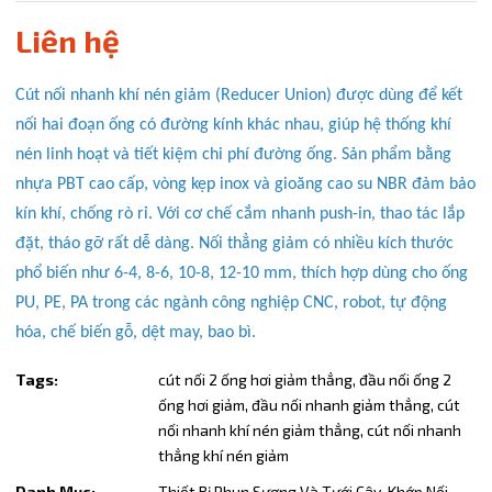
Điều kiện:
Liên hệ
Copy mã và nhập mã ở trang
THANH TOÁN
bạn nhé!
Cút nối nhanh khí nén giảm (Reducer Union) được dùng để kết
nối hai đoạn ống có đường kính khác nhau, giúp hệ thống khí
nén linh hoạt và tiết kiệm chi phí đường ống. Sản phẩm bằng
nhựa PBT cao cấp, vòng kẹp inox và gioăng cao su NBR đảm bảo
kín khí, chống rò rỉ. Với cơ chế cắm nhanh push-in, thao tác lắp
đặt, tháo gỡ rất dễ dàng. Nối thẳng giảm có nhiều kích thước
phổ biến như 6-4, 8-6, 10-8, 12-10 mm, thích hợp dùng cho ống
PU, PE, PA trong các ngành công nghiệp CNC, robot, tự động
hóa, chế biến gỗ, dệt may, bao bì.
Tags:
cút nối 2 ống hơi giảm thẳng,
đầu nối ống 2
ống hơi giảm,
đầu nối nhanh giảm thẳng,
cút
nối nhanh khí nén giảm thẳng,
cút nối nhanh
thẳng khí nén giảm
Danh Mục:
Thiết Bị Phun Sương Và Tưới Cây,
Khớp Nối