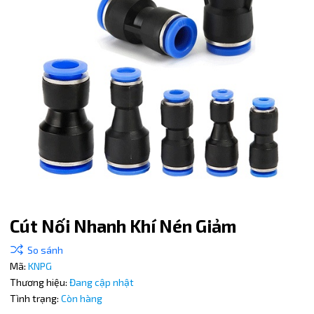
Cút Nối Nhanh Khí Nén Giảm
Mã giảm giá:
Mã:
KNPG
Thương hiệu:
Đang cập nhật
Ngày hết hạn:
Tình trạng:
Còn hàng