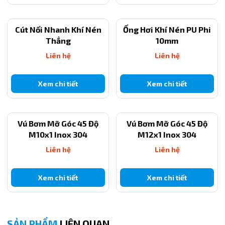
Kết nối ống khác kích thước dễ dàng, nhanh chóng.
Cút Nối Nhanh Khí Nén
Ống Hơi Khí Nén PU Phi
Thiết kế nhỏ gọn, tiện dụng, phù hợp nhiều hệ thống.
Thẳng
10mm
Lắp đặt/tháo gỡ nhanh chóng với cơ chế push-in.
Liên hệ
Liên hệ
Đảm bảo độ kín khí tuyệt đối, chống rò rỉ.
Xem chi tiết
Xem chi tiết
Độ bền cao, dùng được lâu dài trong môi trường công
nghiệp.
Vú Bơm Mỡ Góc 45 Độ
Vú Bơm Mỡ Góc 45 Độ
4. Ứng dụng thực tế
M10x1 Inox 304
M12x1 Inox 304
Nối ống chính và ống nhánh có đường kính khác nhau.
Liên hệ
Liên hệ
Thu nhỏ hoặc mở rộng đường kính hệ thống khí.
Xem chi tiết
Xem chi tiết
Dùng cho máy CNC, máy nén khí, robot tự động, dây chuyền
sản xuất.
Thích hợp trong các ngành: cơ khí, dệt may, chế biến gỗ, bao
SẢN PHẨM
LIÊN QUAN