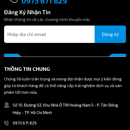
0973 671 829
PG
10 – 8
0–10
0–
Nhựa
Hệ thống khí nén
Đăng Ký Nhận Tin
10-
mm
bar
60°
PBT +
tiêu chuẩn
Nhận thông tin về các chương trình khuyến mãi.
08
C
Inox
Đăng ký
PG
12 – 10
0–10
0–
Nhựa
Robot, tự động
12-
mm
bar
60°
PBT +
hóa công nghiệp
10
C
Inox
PG
12 – 8
0–10
0–
Nhựa
Ống chính lớn,
THÔNG TIN CHUNG
12-
mm
bar
60°
PBT +
nhánh nhỏ
08
C
Inox
Chúng tôi luôn trân trọng và mong đợi nhận được mọi ý kiến đóng
góp từ khách hàng để có thể nâng cấp trải nghiệm dịch vụ và sản
phẩm tốt hơn nữa.
6. Lý do nên chọn cút nối nhanh khí nén giảm
Số 10, Đường 02, Khu Nhà Ở TM Hoàng Nam 5 - P. Tân Đông
Tiện lợi khi cần thay đổi kích thước ống trong cùng một hệ
Hiệp - TP. Hồ Chí Minh
thống.
0973 671 829
Giảm chi phí lắp đặt so với thay toàn bộ ống.