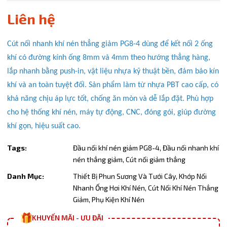
Điều kiện:
Liên hệ
Copy mã và nhập mã ở trang
THANH TOÁN
bạn nhé!
Cút nối nhanh khí nén thẳng giảm PG8-4 dùng để kết nối 2 ống
khí có đường kính ống 8mm và 4mm theo hướng thẳng hàng,
lắp nhanh bằng push-in, vật liệu nhựa kỹ thuật bền, đảm bảo kín
khí và an toàn tuyệt đối. Sản phẩm làm từ nhựa PBT cao cấp, có
khả năng chịu áp lực tốt, chống ăn mòn và dễ lắp đặt. Phù hợp
cho hệ thống khí nén, máy tự động, CNC, đóng gói, giúp đường
khí gọn, hiệu suất cao.
Tags:
Đầu nối khí nén giảm PG8-4,
Đầu nối nhanh khí
nén thẳng giảm,
Cút nối giảm thẳng
Danh Mục:
Thiết Bị Phun Sương Và Tưới Cây,
Khớp Nối
Nhanh Ống Hơi Khí Nén,
Cút Nối Khí Nén Thẳng
Giảm,
Phụ Kiện Khí Nén
KHUYẾN MÃI - ƯU ĐÃI