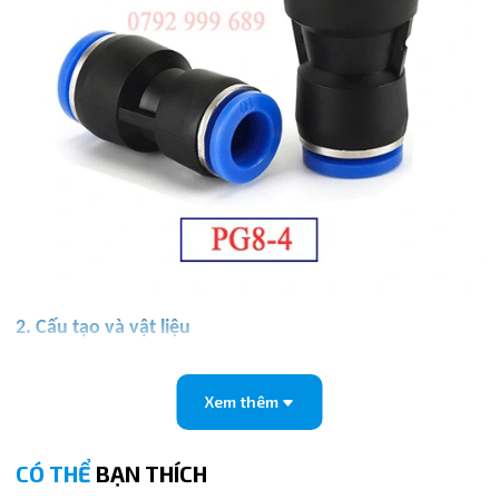
2. Cấu tạo và vật liệu
Cút nối nhanh khí nén thẳng giảm PG8-4 được làm từ
nhựa kỹ thuật cao cấp (PBT) với lõi kẹp bằng thép không
Xem thêm
gỉ.
Thân nhựa: chống mài mòn, chịu áp suất tốt.
CÓ THỂ
BẠN THÍCH
Gioăng cao su NBR: đảm bảo kín khí, chống rò rỉ.