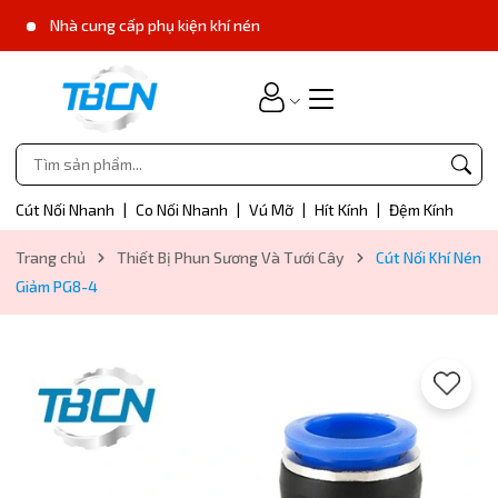
Nhà cung cấp phụ kiện khí nén
Cút Nối Nhanh
|
Co Nối Nhanh
|
Vú Mỡ
|
Hít Kính
|
Đệm Kính
Trang chủ
Thiết Bị Phun Sương Và Tưới Cây
Cút Nối Khí Nén
Giảm PG8-4