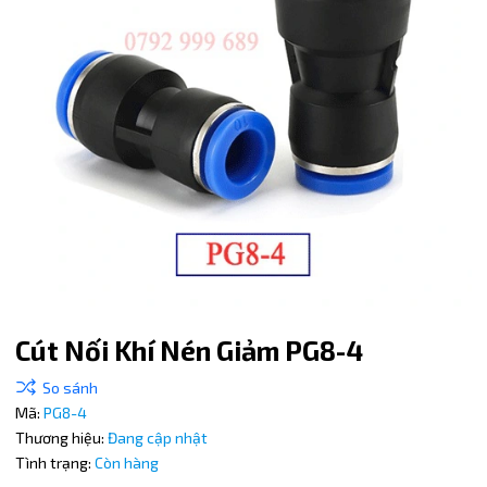
Cút Nối Khí Nén Giảm PG8-4
Mã giảm giá:
Mã:
PG8-4
Thương hiệu:
Đang cập nhật
Ngày hết hạn:
Tình trạng:
Còn hàng