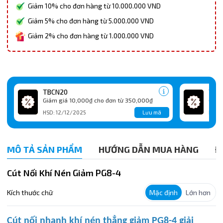
Giảm 10% cho đơn hàng từ 10.000.000 VND
Giảm 5% cho đơn hàng từ 5.000.000 VND
Giảm 2% cho đơn hàng từ 1.000.000 VND
TBCN20
TBC
Giảm giá 10,000₫ cho đơn từ 350,000₫
Giảm
Lưu mã
HSD: 12/12/2025
HSD:
MÔ TẢ SẢN PHẨM
HƯỚNG DẪN MUA HÀNG
Đ
Cút Nối Khí Nén Giảm PG8-4
Kích thước chữ
Mặc định
Lớn hơn
Cút nối nhanh khí nén thẳng giảm PG8-4 giải