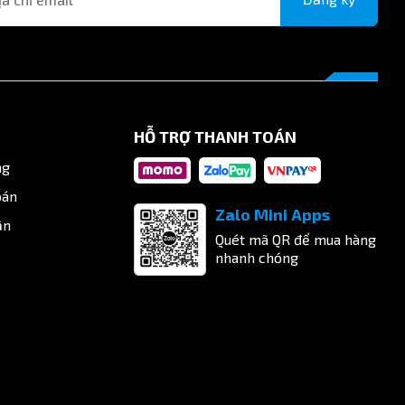
HỖ TRỢ THANH TOÁN
ng
oán
Zalo Mini Apps
ận
Quét mã QR để mua hàng
nhanh chóng