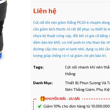
Liên hệ
Cút nối khí nén giảm thẳng PG10-6 chuyên dùng
Mã giảm giá:
cần giảm kích thước rõ rệt để phục vụ thiết bị
nhựa kỹ thuật cứng cáp, đôi khi có gia cố bằng
Ngày hết hạn:
đảm bảo kín khít, cơ chế push-in cho thao tác 
Điều kiện:
đường cấp cho cụm xi-lanh nhỏ, dụng cụ khí cầm
lượng giúp chống rò rỉ và giảm chi phí bảo trì.
Copy mã và nhập mã ở trang
THANH TOÁN
bạn nhé!
Tags:
Cút nối nhanh khí nén th
thẳng
Danh Mục:
Thiết Bị Phun Sương Và T
Nén Thẳng Giảm,
Phụ Kiệ
KHUYẾN MÃI - ƯU ĐÃI
Giảm 10% cho đơn hàng từ 10.000.00