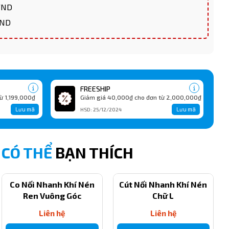
 VND
VND
FREESHIP
ừ 1,199,000₫
Giảm giá 40,000₫ cho đơn từ 2,000,000₫
Lưu mã
Lưu mã
HSD: 25/12/2024
CÓ THỂ
BẠN THÍCH
Co Nối Nhanh Khí Nén
Cút Nối Nhanh Khí Nén
Ren Vuông Góc
Chữ L
Liên hệ
Liên hệ