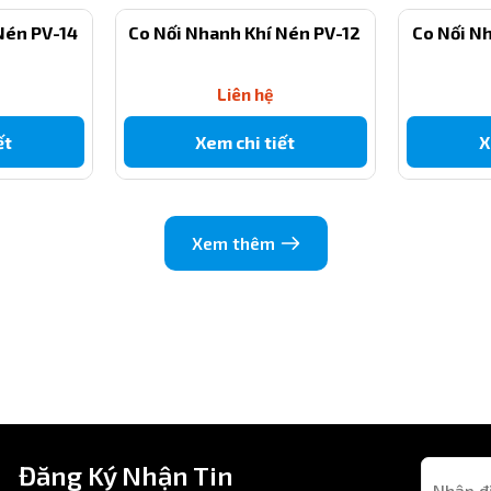
.
Nén PV-14
Co Nối Nhanh Khí Nén PV-12
Co Nối N
Liên hệ
ăng lượng.
ết
Xem chi tiết
X
Xem thêm
 động.
khí phi 10mm giảm xuống ống phi 6mm. Đảm bảo ống PU hoặc PE có
g vào đến khi cảm nhận “cạch” khóa là cố định hoàn toàn.
Đăng Ký Nhận Tin