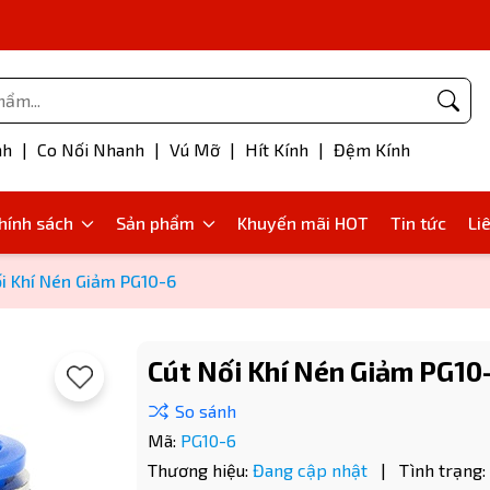
Phụ kiện bơm mỡ
nh
|
Co Nối Nhanh
|
Vú Mỡ
|
Hít Kính
|
Đệm Kính
hính sách
Sản phẩm
Khuyến mãi HOT
Tin tức
Li
i Khí Nén Giảm PG10-6
Cút Nối Khí Nén Giảm PG10
Mã:
PG10-6
Thương hiệu:
Đang cập nhật
|
Tình trạng: