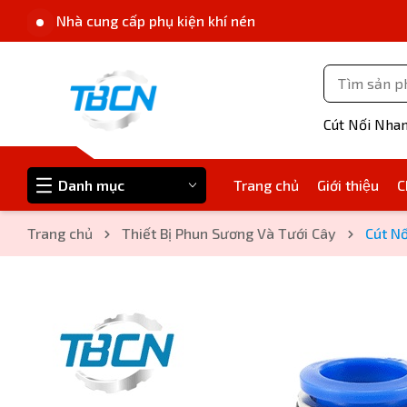
Nhà cung cấp phụ kiện khí nén
Cút Nối Nha
Danh mục
Trang chủ
Giới thiệu
C
Trang chủ
Thiết Bị Phun Sương Và Tưới Cây
Cút Nố