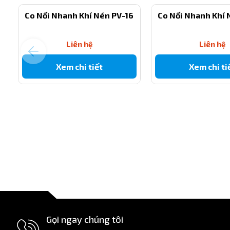
Chịu áp lực cao, làm việc ổn định ở dải áp suất 0–1.5 MPa
Co Nối Nhanh Khí Nén PV-16
Co Nối Nhanh Khí 
Kích thước nhỏ gọn, nhẹ, phù hợp cho không gian hẹp.
Vật liệu bền, chống oxi hóa, dùng lâu không rò rỉ khí.
Liên hệ
Liên hệ
Tối ưu lưu lượng khí giữa ống 10mm và 6mm, tiết kiệm n
Xem chi tiết
Xem chi ti
4. Ứng dụng thực tế
Sản phẩm thường được sử dụng trong:
Dây chuyền khí nén công nghiệp, máy đóng gói, robot tự
Hệ thống điều khiển bằng khí trong nhà máy.
Các thiết bị DIY hoặc mô hình khí nén nhỏ.
5. Hướng dẫn chọn đúng size
Chọn cút nối ống khí giảm thẳng PG10-6 khi bạn cần nối ống 
kích thước đúng chuẩn để tránh hở khí. Khi lắp đặt, nên đẩy ốn
Gọi ngay chúng tôi