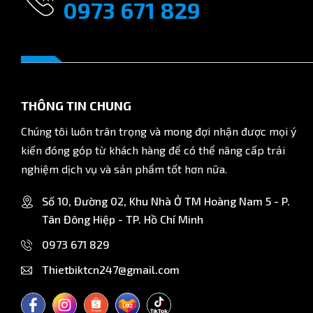
6. Mua cút nối nhanh khí nén giá rẻ tại Bình Dương
0973 671 829
Cút nối nhanh khí nén giảm thẳng PG10-6 được phân phối chín
hệ với Công ty Thiết Bị Kỹ Thuật Công Nghiệp Việt Nam để đ
THÔNG TIN CHUNG
Chúng tôi luôn trân trọng và mong đợi nhận được mọi ý
kiến đóng góp từ khách hàng để có thể nâng cấp trải
nghiệm dịch vụ và sản phẩm tốt hơn nữa.
Số 10, Đường 02, Khu Nhà Ở TM Hoàng Nam 5 - P.
Tân Đông Hiệp - TP. Hồ Chí Minh
0973 671 829
Thietbiktcn247@gmail.com