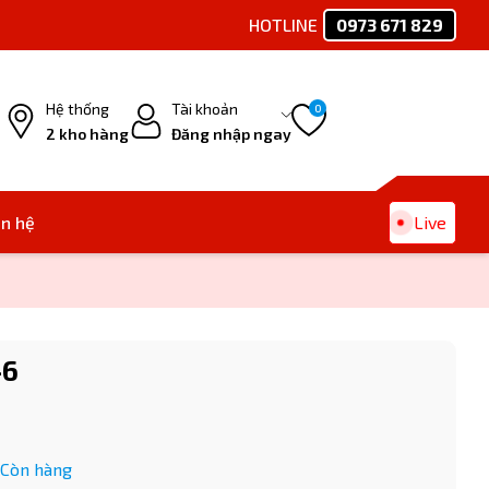
HOTLINE
0973 671 829
Ph
Hệ thống
Tài khoản
0
2 kho hàng
Đăng nhập ngay
ên hệ
Live
-6
Còn hàng