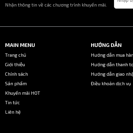
Nhận thông tin về các chương trình khuyến mãi.
h hãng bởi các đơn vị cung cấp thiết bị khí nén uy tín. Liên
ược tư vấn, báo giá và giao hàng nhanh trên toàn quốc.
MAIN MENU
HƯỚNG DẪN
Trang chủ
Hướng dẫn mua hà
Giới thiệu
Hướng dẫn thanh t
Chính sách
Hướng dẫn giao nh
Sản phẩm
Điều khoản dịch vụ
Khuyến mãi HOT
Tin tức
Liên hệ